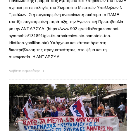
Πανελλαδικής Γραμματείας Εμπορίου και Υπηρεσιών του ΠΑΜΕ
σχετικά με τις εκλογές του Σωματείου Ιδιωτικών Υπαλλήλων Ν.
Τρικάλων. Στη συγκεκριμένη ανακοίνωση σκόπιμα το ΠΑΜΕ
ταυτίζει συγκεκριμένη παράταξη, την Αγωνιστική Πρωτοβουλία
με την ΑΝΤ.ΑΡ.ΣΥ.Α. (https://www.902.gr/eidisi/ergazomenoi-
symmahia/131891/gia-tis-arhairesies-sto-somateio-ton-
idiotikon-ypallilon-sta) Υπάρχουν και κάποια όρια στη
διαστρέβλωση της πραγματικότητας, στο ψέμα και τη
συκοφαντία. Η ΑΝΤ.ΑΡ.ΣΥ.Α. …
Διαβάστε περισσότερα