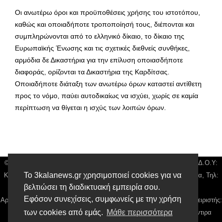
Οι ανωτέρω όροι και προϋποθέσεις χρήσης του ιστοτόπου,
καθώς και οποιαδήποτε τροποποίησή τους, διέπονται και
συμπληρώνονται από το ελληνικό δίκαιο, το δίκαιο της
Ευρωπαϊκής Ένωσης και τις σχετικές διεθνείς συνθήκες,
αρμόδια δε Δικαστήρια για την επίλυση οποιασδήποτε
διαφοράς, ορίζονται τα Δικαστήρια της Καρδίτσας.
Οποιαδήποτε διάταξη των ανωτέρω όρων καταστεί αντίθετη
προς το νόμο, παύει αυτοδικαίως να ισχύει, χωρίς σε καμία
περίπτωση να θίγεται η ισχύς των λοιπών όρων.
© 3kala News | Διακριτικός Τίτλος: Orion Media, ΑΦΜ: 043750542, Δ.Ο.Υ:
Το 3kalanews.gr χρησιμοποιεί cookies για να
Καρδίτσας, Υπο/μα Τρικάλων, Δ/νση: Τιουσόν 31 τ.κ 42132 Τρίκαλα, Τηλ:
βελτιώσει τη διαδικτυακή εμπειρία σου.
24310 63300, email:
news@3kalanews.gr
Εφόσον συνεχίσεις, συμφωνείς με την χρήση
Αρ. Γεμή: 018804431000, Νόμιμος Εκπρόσωπος, Ιδιοκτήτης και Διαχειριστής:
των cookies από εμάς.
Μάθε περισσότερα
Παναγιώτης Φιλίππου, Διευθύντρια: Γιαννουσά Βασιλική, Διευθύντιρα