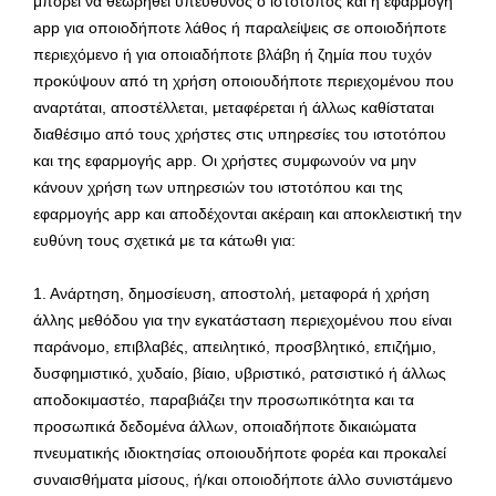
μπορεί να θεωρηθεί υπεύθυνος ο ιστότοπος και η εφαρμογή
app για οποιοδήποτε λάθος ή παραλείψεις σε οποιοδήποτε
περιεχόμενο ή για οποιαδήποτε βλάβη ή ζημία που τυχόν
προκύψουν από τη χρήση οποιουδήποτε περιεχομένου που
αναρτάται, αποστέλλεται, μεταφέρεται ή άλλως καθίσταται
διαθέσιμο από τους χρήστες στις υπηρεσίες του ιστοτόπου
και της εφαρμογής app. Οι χρήστες συμφωνούν να μην
κάνουν χρήση των υπηρεσιών του ιστοτόπου και της
εφαρμογής app και αποδέχονται ακέραιη και αποκλειστική την
ευθύνη τους σχετικά με τα κάτωθι για:
1. Ανάρτηση, δημοσίευση, αποστολή, μεταφορά ή χρήση
άλλης μεθόδου για την εγκατάσταση περιεχομένου που είναι
παράνομο, επιβλαβές, απειλητικό, προσβλητικό, επιζήμιο,
δυσφημιστικό, χυδαίο, βίαιο, υβριστικό, ρατσιστικό ή άλλως
αποδοκιμαστέο, παραβιάζει την προσωπικότητα και τα
προσωπικά δεδομένα άλλων, οποιαδήποτε δικαιώματα
πνευματικής ιδιοκτησίας οποιουδήποτε φορέα και προκαλεί
συναισθήματα μίσους, ή/και οποιοδήποτε άλλο συνιστάμενο