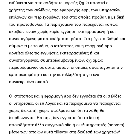
ευθύνεται για οποιασδήποτε μορφής ζημία υποστεί ο
χρήστης των σελίδων, της εφαρμογής app, των υπηρεσιών,
επιλογών και περιεχομένων του στις οποίες προβαίνει με δική
του πρωτοβουλία. Τα περιεχόμενά του παρέχονται «όπως
ακριβώς είναι» χωρίς καμία εγγύηση εκπεφρασμένη ή και
συνεπαγόμενη με οποιοδήποτε τρόπο. Στο μέγιστο βαθμό και
σύμφωνα με το νόμο, ο ιστότοπος και η εφαρμογή app
αρνείται όλες τις εγγυήσεις εκπεφρασμένες ή και
συνεπαγόμενες, συμπεριλαμβανομένων, όχι όμως
περιοριζόμενων σε αυτό, αυτών, οι οποίες συνεπάγονται την
εμπορευσιμότητα και την καταλληλότητα για ένα
συγκεκριμένο σκοπό.
Ο ιστότοπος και η εφαρμογή app δεν εγγυάται ότι οι σελίδες,
οι υπηρεσίες, οι επιλογές και τα περιεχόμενα θα παρέχονται
χωρίς διακοπή, χωρίς σφάλματα και ότι τα λάθη θα
διορθώνονται. Επίσης, δεν εγγυάται ότι το ίδιο ή
οποιοδήποτε άλλο συγγενικό site ή οι εξυπηρετητές (servers)
μέσω των οποίων αυτά τίθενται στη διάθεσή των χρηστών/