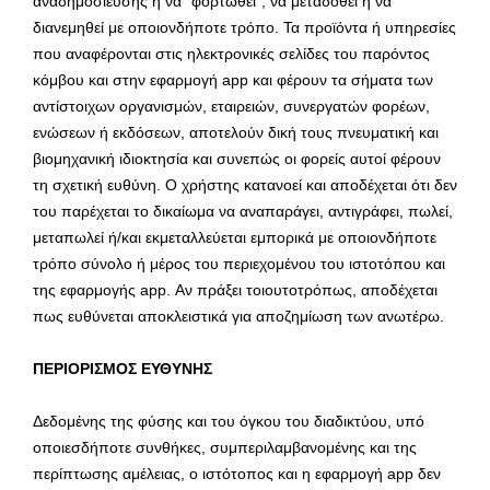
αναδημοσίευσης ή να “φορτωθεί”, να μεταδοθεί ή να
διανεμηθεί με οποιονδήποτε τρόπο. Τα προϊόντα ή υπηρεσίες
που αναφέρονται στις ηλεκτρονικές σελίδες του παρόντος
κόμβου και στην εφαρμογή app και φέρουν τα σήματα των
αντίστοιχων οργανισμών, εταιρειών, συνεργατών φορέων,
ενώσεων ή εκδόσεων, αποτελούν δική τους πνευματική και
βιομηχανική ιδιοκτησία και συνεπώς οι φορείς αυτοί φέρουν
τη σχετική ευθύνη. Ο χρήστης κατανοεί και αποδέχεται ότι δεν
του παρέχεται το δικαίωμα να αναπαράγει, αντιγράφει, πωλεί,
μεταπωλεί ή/και εκμεταλλεύεται εμπορικά με οποιονδήποτε
τρόπο σύνολο ή μέρος του περιεχομένου του ιστοτόπου και
της εφαρμογής app. Αν πράξει τοιουτοτρόπως, αποδέχεται
πως ευθύνεται αποκλειστικά για αποζημίωση των ανωτέρω.
ΠΕΡΙΟΡΙΣΜΟΣ ΕΥΘΥΝΗΣ
Δεδομένης της φύσης και του όγκου του διαδικτύου, υπό
οποιεσδήποτε συνθήκες, συμπεριλαμβανομένης και της
περίπτωσης αμέλειας, ο ιστότοπος και η εφαρμογή app δεν