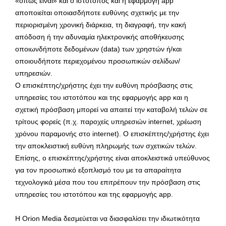
«όπως είναι» και ο ιστότοπος και η εφαρμογή app
αποποιείται οποιασδήποτε ευθύνης σχετικής με την
περιορισμένη χρονική διάρκεια, τη διαγραφή, την κακή
απόδοση ή την αδυναμία ηλεκτρονικής αποθήκευσης
οποιωνδήποτε δεδομένων (data) των χρηστών ή/και
οποιουδήποτε περιεχομένου προσωπικών σελίδων/
υπηρεσιών.
O επισκέπτης/χρήστης έχει την ευθύνη πρόσβασης στις
υπηρεσίες του ιστοτόπου και της εφαρμογής app και η
σχετική πρόσβαση μπορεί να απαιτεί την καταβολή τελών σε
τρίτους φορείς (π.χ. παροχείς υπηρεσιών internet, χρέωση
χρόνου παραμονής στο internet). Ο επισκέπτης/χρήστης έχει
την αποκλειστική ευθύνη πληρωμής των σχετικών τελών.
Επίσης, ο επισκέπτης/χρήστης είναι αποκλειστικά υπεύθυνος
για τον προσωπικό εξοπλισμό του με τα απαραίτητα
τεχνολογικά μέσα που του επιτρέπουν την πρόσβαση στις
υπηρεσίες του ιστοτόπου και της εφαρμογής app.
Η Orion Media δεσμεύεται να διασφαλίσει την ιδιωτικότητα