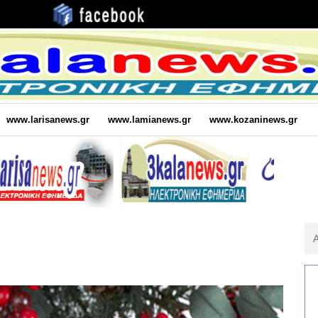
www.larisanews.gr
www.lamianews.gr
www.kozaninews.gr
Αν
Για
: