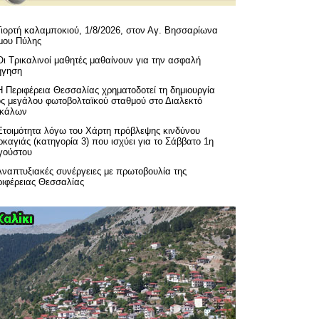
Γιορτή καλαμποκιού, 1/8/2026, στον Αγ. Βησσαρίωνα
μου Πύλης
Οι Τρικαλινοί μαθητές μαθαίνουν για την ασφαλή
ήγηση
H Περιφέρεια Θεσσαλίας χρηματοδοτεί τη δημιουργία
ός μεγάλου φωτοβολταϊκού σταθμού στο Διαλεκτό
ικάλων
Ετοιμότητα λόγω του Χάρτη πρόβλεψης κινδύνου
καγιάς (κατηγορία 3) που ισχύει για το Σάββατο 1η
γούστου
Αναπτυξιακές συνέργειες με πρωτοβουλία της
ριφέρειας Θεσσαλίας