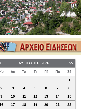
ΑΎΓΟΥΣΤΟΣ
2026
Κυ
Δε
Τρ
Τε
Πέ
Πα
Σά
1
2
3
4
5
6
7
8
9
10
11
12
13
14
15
16
17
18
19
20
21
22