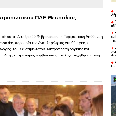
Δή
ς προσωπικού ΠΔΕ Θεσσαλίας
οδ
ποίησε τη Δευτέρα 20 Φεβρουαρίου, η Περιφερειακή Διεύθυνση
εν
Τρ
σσαλίας παρουσία της Αναπληρώτριας Διευθύντριας κ.
ς ευλογίες του Σεβασμιώτατου Μητροπολίτη Λαρίσης και
πυρ
ολίτης κ. Ιερώνυμος λαμβάνοντας τον λόγο ευχήθηκε «Καλή
Αυ
Πε