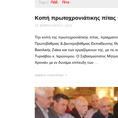
Tags |
ΠΔΕ
Πίτα
Κοπή πρωτοχρονιάτικης πίτα
22 ΦΕΒΡΟΥΑΡΊΟΥ, 2023
Την κοπή της πρωτοχρονιάτικης πίτας, πραγματο
Πρωτοβάθμιας & Δευτεροβάθμιας Εκπαίδευσης Θε
Βασιλικής Ζιάκα και των εργαζόμενων της, με τι
Τυρνάβου κ. Ιερώνυμου. Ο Σεβασμιώτατος Μητροπ
Χρονιά» με εν δυνάμει επίτευξη των …
Διαβάστε περισσότερα