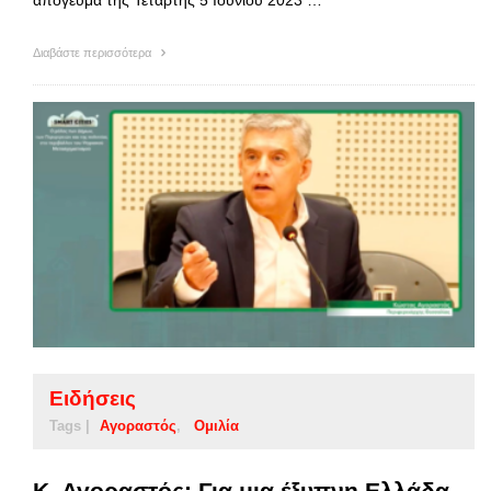
απόγευμα της Τετάρτης 5 Ιουνίου 2023 …
Διαβάστε περισσότερα
Ειδήσεις
Tags |
Αγοραστός
Ομιλία
Κ. Αγοραστός: Για μια έξυπνη Ελλάδα