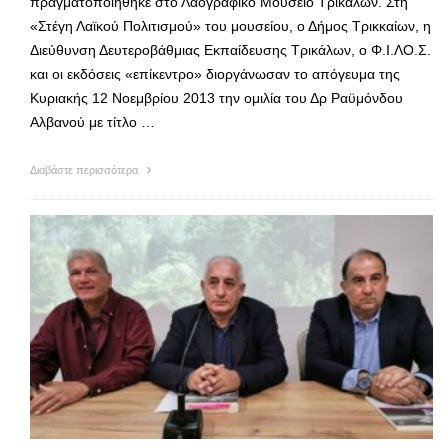
πραγματοποιήθηκε στο Λαογραφικό Μουσείο Τρικάλων. Στη
«Στέγη Λαϊκού Πολιτισμού» του μουσείου, ο Δήμος Τρικκαίων, η
Διεύθυνση Δευτεροβάθμιας Εκπαίδευσης Τρικάλων, ο Φ.Ι.ΛΟ.Σ.
και οι εκδόσεις «επίκεντρο» διοργάνωσαν το απόγευμα της
Κυριακής 12 Νοεμβρίου 2013 την ομιλία του Δρ Ραϋμόνδου
Αλβανού με τίτλο …
Διαβάστε περισσότερα