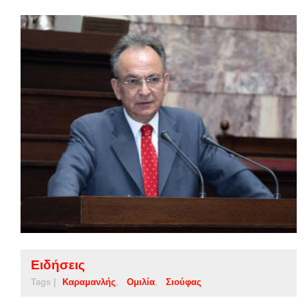
Ειδήσεις
Tags |
Καραμανλής
Ομιλία
Σιούφας