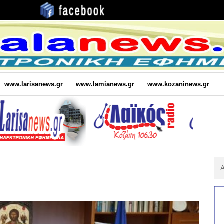
www.larisanews.gr
www.lamianews.gr
www.kozaninews.gr
Αν
Για
: