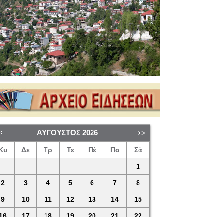
ΑΎΓΟΥΣΤΟΣ
2026
Κυ
Δε
Τρ
Τε
Πέ
Πα
Σά
1
2
3
4
5
6
7
8
9
10
11
12
13
14
15
16
17
18
19
20
21
22