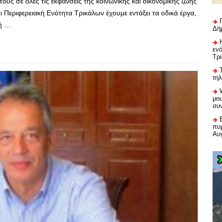
ους σε όλες τις εκφάνσεις της κοινωνικής και οικονομικής ζωής
ι Περιφερειακή Ενότητα Τρικάλων έχουμε εντάξει τα οδικά έργα,
τή …
Δή
εν
Τρ
τη
μου
συ
πυρ
Αυ