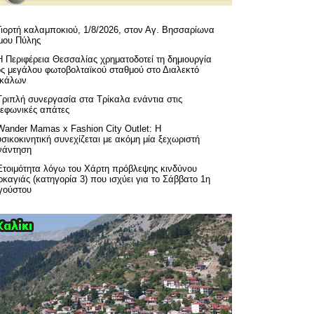
Γιορτή καλαμποκιού, 1/8/2026, στον Αγ. Βησσαρίωνα
μου Πύλης
H Περιφέρεια Θεσσαλίας χρηματοδοτεί τη δημιουργία
ός μεγάλου φωτοβολταϊκού σταθμού στο Διαλεκτό
ικάλων
Τριπλή συνεργασία στα Τρίκαλα ενάντια στις
λεφωνικές απάτες
Wander Mamas x Fashion City Outlet: Η
σικοκινητική συνεχίζεται με ακόμη μία ξεχωριστή
νάντηση
Ετοιμότητα λόγω του Χάρτη πρόβλεψης κινδύνου
καγιάς (κατηγορία 3) που ισχύει για το Σάββατο 1η
γούστου