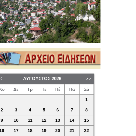
ΑΎΓΟΥΣΤΟΣ
2026
Κυ
Δε
Τρ
Τε
Πέ
Πα
Σά
1
2
3
4
5
6
7
8
9
10
11
12
13
14
15
16
17
18
19
20
21
22