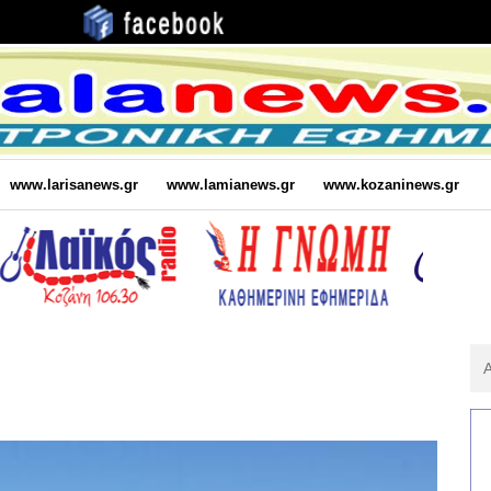
www.larisanews.gr
www.lamianews.gr
www.kozaninews.gr
Αν
Για
: