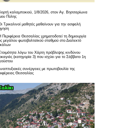
Γιορτή καλαμποκιού, 1/8/2026, στον Αγ. Βησσαρίωνα
μου Πύλης
Οι Τρικαλινοί μαθητές μαθαίνουν για την ασφαλή
ήγηση
H Περιφέρεια Θεσσαλίας χρηματοδοτεί τη δημιουργία
ός μεγάλου φωτοβολταϊκού σταθμού στο Διαλεκτό
ικάλων
Ετοιμότητα λόγω του Χάρτη πρόβλεψης κινδύνου
καγιάς (κατηγορία 3) που ισχύει για το Σάββατο 1η
γούστου
Αναπτυξιακές συνέργειες με πρωτοβουλία της
ριφέρειας Θεσσαλίας