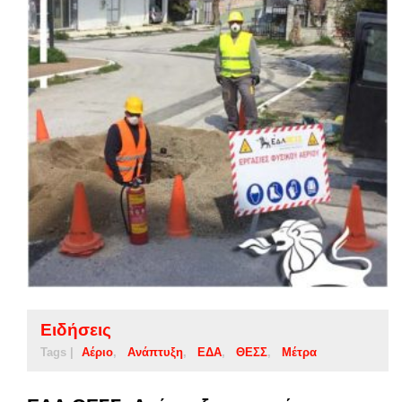
Ειδήσεις
Tags |
Αέριο
Ανάπτυξη
ΕΔΑ
ΘΕΣΣ
Μέτρα