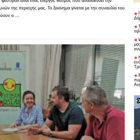
 φεστιβάλ είναι ένας ενεργός θεσμός που αναδεικνύει την
μνών της περιοχής μας. Το ξεκίνημα γίνεται με την συναυλία του
εύουν ο …
Δή
τη
μου
συ
εν
Τρ
πυρ
Αυ