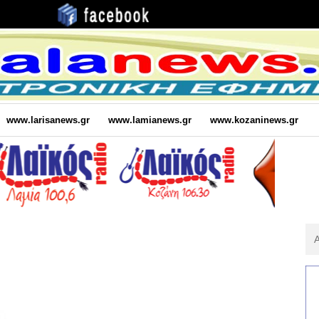
www.larisanews.gr
www.lamianews.gr
www.kozaninews.gr
Αν
Για
: