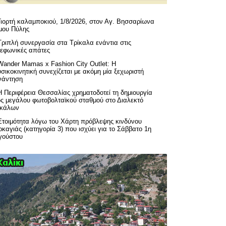
Γιορτή καλαμποκιού, 1/8/2026, στον Αγ. Βησσαρίωνα
μου Πύλης
Τριπλή συνεργασία στα Τρίκαλα ενάντια στις
λεφωνικές απάτες
Wander Mamas x Fashion City Outlet: Η
σικοκινητική συνεχίζεται με ακόμη μία ξεχωριστή
νάντηση
H Περιφέρεια Θεσσαλίας χρηματοδοτεί τη δημιουργία
ός μεγάλου φωτοβολταϊκού σταθμού στο Διαλεκτό
ικάλων
Ετοιμότητα λόγω του Χάρτη πρόβλεψης κινδύνου
καγιάς (κατηγορία 3) που ισχύει για το Σάββατο 1η
γούστου