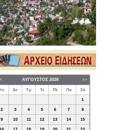
ΑΎΓΟΥΣΤΟΣ
2026
Κυ
Δε
Τρ
Τε
Πέ
Πα
Σά
1
2
3
4
5
6
7
8
9
10
11
12
13
14
15
16
17
18
19
20
21
22