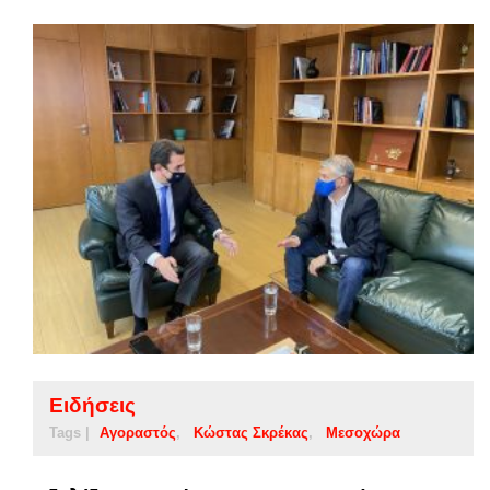
Ειδήσεις
Tags |
Αγοραστός
Κώστας Σκρέκας
Μεσοχώρα