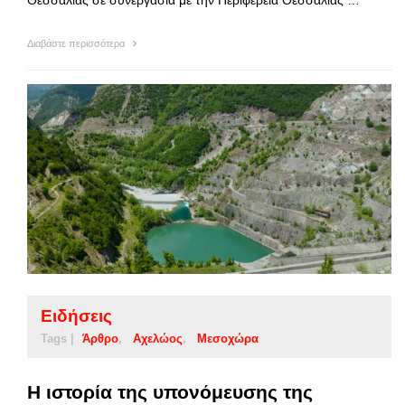
Θεσσαλίας σε συνεργασία με την Περιφέρεια Θεσσαλίας …
Διαβάστε περισσότερα
Ειδήσεις
Tags |
Άρθρο
Αχελώος
Μεσοχώρα
Η ιστορία της υπονόμευσης της