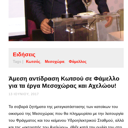
Ειδήσεις
Tags |
Κωτσός
Μεσοχώρα
Φάμελλος
Άμεση αντίδραση Κωτσού σε Φάμελλο
για τα έργα Μεσοχώρας και Αχελώου!
13 ΙΟΥΝΊΟΥ, 2017
Τα σοβαρά ζητήματα της μετεγκατάστασης των κατοίκων του
οικισμού της Μεσοχώρας που θα πλημμυρίσει με την λειτουργία
του Φράγματος και του κείμενου Υδροηλεκτρικού Σταθμού, αλλά
και της «εκτροπής του Αχελώου», έθιξε κατά την ομιλία του στο