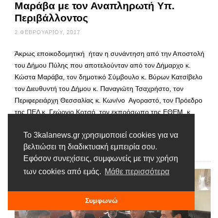
Μαράβα με τον Αναπληρωτή Υπ.
Περιβάλλοντος
2 ΦΕΒΡΟΥΑΡΊΟΥ, 2017
Άκρως εποικοδομητική ήταν η συνάντηση από την Αποστολή
του Δήμου Πύλης που αποτελούνταν από τον Δήμαρχο κ.
Κώστα Μαράβα, τον δημοτικό Σύμβουλο κ. Βύρων Κατσίβελο
τον Διευθυντή του Δήμου κ. Παναγιώτη Τσαχρήστο, τον
Περιφερειάρχη Θεσσαλίας κ. Κων/νο Αγοραστό, τον Πρόεδρο
της ΠΕΔ κ. Γεώργιο Κοτσό, τον εκπρόσωπο της ΕΘΕΜ, κ.
Μπαρμπούτη, τον Πρόεδρο του ΤΕΕ …
Το 3kalanews.gr χρησιμοποιεί cookies για να
βελτιώσει τη διαδικτυακή εμπειρία σου.
Διαβάστε περισσότερα
Εφόσον συνεχίσεις, συμφωνείς με την χρήση
των cookies από εμάς.
Μάθε περισσότερα
Συμφωνώ