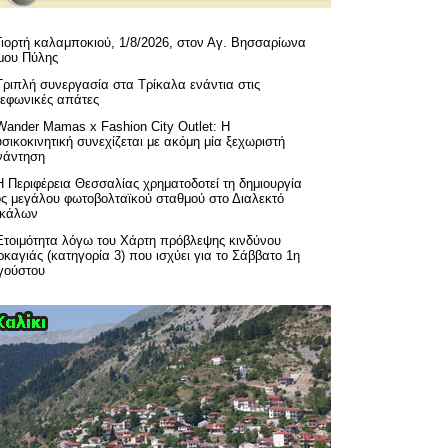
Γιορτή καλαμποκιού, 1/8/2026, στον Αγ. Βησσαρίωνα
μου Πύλης
Τριπλή συνεργασία στα Τρίκαλα ενάντια στις
λεφωνικές απάτες
Wander Mamas x Fashion City Outlet: Η
σικοκινητική συνεχίζεται με ακόμη μία ξεχωριστή
νάντηση
H Περιφέρεια Θεσσαλίας χρηματοδοτεί τη δημιουργία
ός μεγάλου φωτοβολταϊκού σταθμού στο Διαλεκτό
ικάλων
Ετοιμότητα λόγω του Χάρτη πρόβλεψης κινδύνου
καγιάς (κατηγορία 3) που ισχύει για το Σάββατο 1η
γούστου