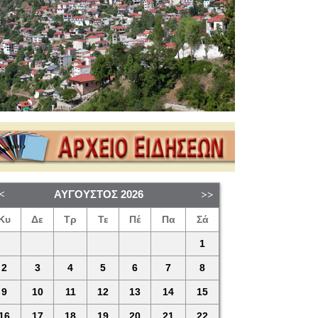
ΑΎΓΟΥΣΤΟΣ
2026
Κυ
Δε
Τρ
Τε
Πέ
Πα
Σά
1
2
3
4
5
6
7
8
9
10
11
12
13
14
15
16
17
18
19
20
21
22