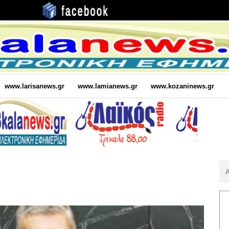
www.larisanews.gr
www.lamianews.gr
www.kozaninews.gr
Αν
Για
: