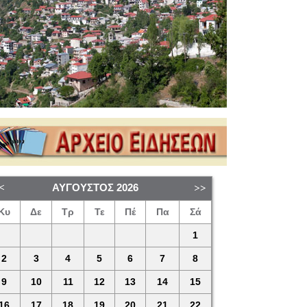
ΑΎΓΟΥΣΤΟΣ
2026
Κυ
Δε
Τρ
Τε
Πέ
Πα
Σά
1
2
3
4
5
6
7
8
9
10
11
12
13
14
15
16
17
18
19
20
21
22