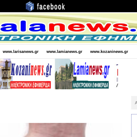
www.larisanews.gr
www.lamianews.gr
www.kozaninews.gr
Αν
Για
: