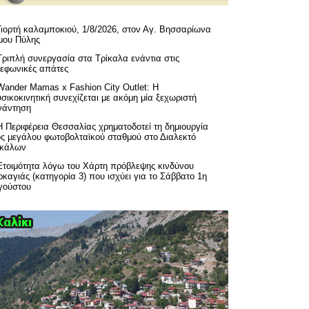
Γιορτή καλαμποκιού, 1/8/2026, στον Αγ. Βησσαρίωνα
μου Πύλης
Τριπλή συνεργασία στα Τρίκαλα ενάντια στις
λεφωνικές απάτες
Wander Mamas x Fashion City Outlet: Η
σικοκινητική συνεχίζεται με ακόμη μία ξεχωριστή
νάντηση
H Περιφέρεια Θεσσαλίας χρηματοδοτεί τη δημιουργία
ός μεγάλου φωτοβολταϊκού σταθμού στο Διαλεκτό
ικάλων
Ετοιμότητα λόγω του Χάρτη πρόβλεψης κινδύνου
καγιάς (κατηγορία 3) που ισχύει για το Σάββατο 1η
γούστου