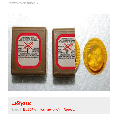
Διαβάστε περισσότερα
Ειδήσεις
Tags |
Εμβόλια
Κτηνιατρική
Λύσσα