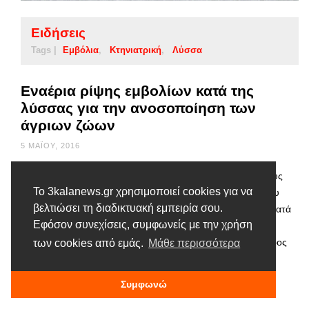
Ειδήσεις
Tags |
Εμβόλια
Κτηνιατρική
Λύσσα
Εναέρια ρίψης εμβολίων κατά της
λύσσας για την ανοσοποίηση των
άγριων ζώων
5 ΜΑΪ́ΟΥ, 2016
Το Τμήμα Κτηνιατρικής Τρικάλων ενημερώνει τους κατοίκους
Το 3kalanews.gr χρησιμοποιεί cookies για να
του Νομού ότι στα πλαίσια της συνέχισης υλοποίησης του
βελτιώσει τη διαδικτυακή εμπειρία σου.
προγράμματος της «εναέριας ρίψης – διανομής εμβολίων κατά
Εφόσον συνεχίσεις, συμφωνείς με την χρήση
της λύσσας, για την από του στόματος ανοσοποίηση των
άγριων ζώων, ο εμβολιασμός θα πραγματοποιηθεί από αέρος
των cookies από εμάς.
Μάθε περισσότερα
στις 06 – 07 – 08 – 09 /05/2016 και στις εξής περιοχές : …
Συμφωνώ
Διαβάστε περισσότερα