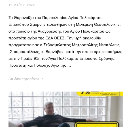
19 ΜΑΪ́ΟΥ, 2022
Τα Θυρανοίξια του Παρεκκλησίου Αγίου Πολυκάρπου
Επισκόπου Σμύρνης τελέσθηκαν στη Μενεμένη Θεσσαλονίκης,
στο πλαίσιο της Αναγόρευσης του Αγίου Πολυκάρπου ως
προστάτη αγίου της ΕΔΑ ΘΕΣΣ. Την ιερή ακολουθία
πραγματοποίησε ο Σεβασμιώτατος Μητροπολίτης Νεαπόλεως
-Σταυρουπόλεως, κ. Βαρνάβας, κατά την οποία όρισε επισήμως
με την Πράξις 91η τον Άγιο Πολύκαρπο Επίσκοπο Σμύρνης,
Προστάτη και Πολιούχο Άγιο της …
Διαβάστε περισσότερα