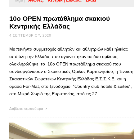
Tags |
Αγώνες
Κεντρική Ελλάδα
Σκάκι
10ο OPEN πρωτάθλημα σκακιού
Κεντρικής Ελλάδας
4 ΣΕΠΤΕΜΒΡΊΟΥ, 2020
Με πενήντα συμμετοχές αθλητών και αθλητριών κάθε ηλικίας
από όλη την Ελλάδα, που αγωνίστηκαν σε δύο ομίλους,
ολοκληρώθηκε το 10ο OPEN πρωτάθλημα σκακιού που
συνδιοργάνωσαν ο Σκακιστικός Όμιλος Καρπενησίου, η Ένωση
Σκακιστικών Σωματείων Κεντρικής Ελλάδας Ε.Σ.Σ.Κ.Ε. και η
ομάδα For-Mat, στο ξενοδοχείο “Country club hotels & suites”,
στο Μικρό Χωριό της Ευρυτανίας, από τις 27 …
Διαβάστε περισσότερα