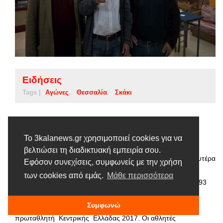
Ειδήσεις
Tags |
Αγώνες
Θεσσαλία
Σκάκι
Αγώνες σκακιού Κεντρικής Ελλάδας
14 ΑΠΡΙΛΊΟΥ, 2017
Το 3kalanews.gr χρησιμοποιεί cookies για να
βελτιώσει τη διαδικτυακή εμπειρία σου.
Φίλοι και αθλητές του σκακιού παρακολούθησαν την Μ. Δευτέρα
Εφόσον συνεχίσεις, συμφωνείς με την χρήση
και την Μ. Τρίτη στην αίθουσα της Ένωσης Σκακιστικών
των cookies από εμάς.
Μάθε περισσότερα
Σωματείων Κεντρικής Ελλάδας – Ε.Σ.ΣΚ.Ε. Μακροπούλου 93
στην Λαμία τους τέσσερις προκριθέντες αθλητές από τον
Συμφωνώ
πρώτο γύρο, που αγωνίσθηκαν για την ανάδειξη του
πρωταθλητή Κεντρικής Ελλάδας 2017. Οι αθλητές