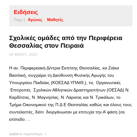
Ειδήσεις
Tags |
Αγώνες
Μαθητές
Σχολικές ομάδες από την Περιφέρεια
Θεσσαλίας στον Πειραιά
16 ΜΑΪ́ΟΥ, 2022
Η αν. Περιφερειακή Δ/ντρια Εκπ/σης Θεσσαλίας, κα Ζιάκα
Βασιλική, συγχαίρει τη Διεύθυνση Φυσικής Αγωγής του
Υπουργείου Παιδείας (ΚΟΕΣΑΔ ΥΠΑΙΘ,), τις Οργανωτικές
Επιτροπές Σχολικών Αθλητικών Δραστηριοτήτων (ΟΕΣΑΔ) Ν.
Καρδίτσας, Ν. Μαγνησίας, Ν. Λάρισας και Ν. Τρικάλων, το
Τμήμα Οικονομικού της Π.Δ.Ε Θεσσαλίας καθώς και όλους τους
συντελεστές, διότι διοργάνωσαν με επιτυχία την Α’ φάση (σε
επίπεδο …
Διαβάστε περισσότερα