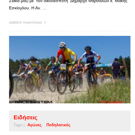
Ζιάκα μαζί με τον οικοδεσπότη Δήμαρχο Φαρσάλων κ. Μάκης
Εσκίογλου. Η Αν. …
Διαβάστε περισσότερα
Ειδήσεις
Tags |
Αγώνες
Ποδηλατικός