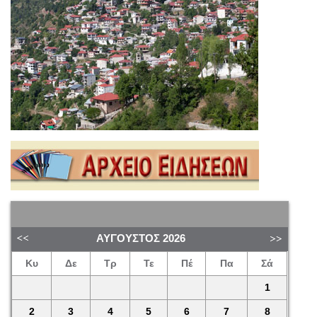
ΑΎΓΟΥΣΤΟΣ
2026
Κυ
Δε
Τρ
Τε
Πέ
Πα
Σά
1
2
3
4
5
6
7
8