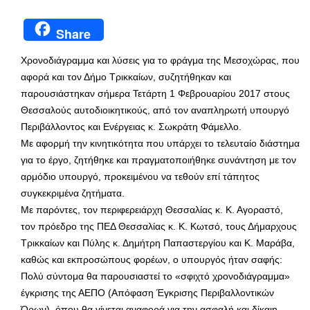
Share
Χρονοδιάγραμμα και λύσεις για το φράγμα της Μεσοχώρας, που
αφορά και τον Δήμο Τρικκαίων, συζητήθηκαν και
παρουσιάστηκαν σήμερα Τετάρτη 1 Φεβρουαρίου 2017 στους
Θεσσαλούς αυτοδιοικητικούς, από τον αναπληρωτή υπουργό
Περιβάλλοντος και Ενέργειας κ. Σωκράτη Φάμελλο.
Με αφορμή την κινητικότητα που υπάρχει το τελευταίο διάστημα
για το έργο, ζητήθηκε και πραγματοποιήθηκε συνάντηση με τον
αρμόδιο υπουργό, προκειμένου να τεθούν επί τάπητος
συγκεκριμένα ζητήματα.
Με παρόντες, τον περιφερειάρχη Θεσσαλίας κ. Κ. Αγοραστό,
τον πρόεδρο της ΠΕΔ Θεσσαλίας κ. Κ. Κωτσό, τους Δήμαρχους
Τρικκαίων και Πύλης κ. Δημήτρη Παπαστεργίου και Κ. Μαράβα,
καθώς και εκπροσώπους φορέων, ο υπουργός ήταν σαφής:
Πολύ σύντομα θα παρουσιαστεί το «σφιχτό χρονοδιάγραμμα»
έγκρισης της ΑΕΠΟ (Απόφαση Έγκρισης Περιβαλλοντικών
Όρων), όπου θα γίνεται αναφορά για την ασφαλή και δίκαιη