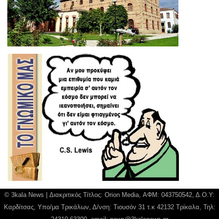
© 3kala News | Διακριτικός Τίτλος: Orion Media, ΑΦΜ: 043750542, Δ.Ο.Υ:
Καρδίτσας, Υπο/μα Τρικάλων, Δ/νση: Τιουσόν 31 τ.κ 42132 Τρίκαλα, Τηλ: