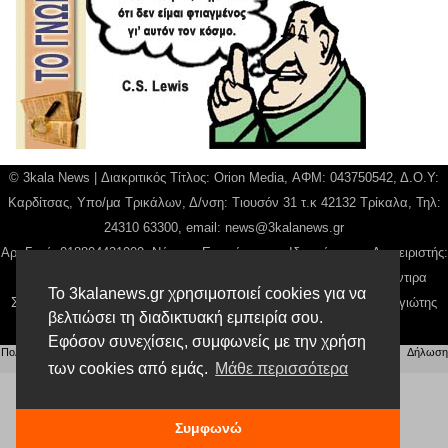
© 3kala News | Διακριτικός Τίτλος: Orion Media, ΑΦΜ: 043750542, Δ.Ο.Υ:
Καρδίτσας, Υπο/μα Τρικάλων, Δ/νση: Τιουσόν 31 τ.κ 42132 Τρίκαλα, Τηλ:
24310 63300, email:
news@3kalanews.gr
Αρ. Γεμή: 018804431000, Νόμιμος Εκπρόσωπος, Ιδιοκτήτης και Διαχειριστής:
Παναγιώτης Φιλίππου, Διευθύντρια: Γιαννουσά Βασιλική, Διευθύντιρα
Το 3kalanews.gr χρησιμοποιεί cookies για να
Σύνταξης: Μπαλαμπάνη Βασιλική. Δικαιούχος domain name Παναγιώτης
βελτιώσει τη διαδικτυακή εμπειρία σου.
Φιλίππου
Εφόσον συνεχίσεις, συμφωνείς με την χρήση
Πολιτική απορρήτου
|
Αίτηση Διαχείρισης Προσωπικών Δεδομένων
|
Όροι χρήσης
| |
Δήλωση
των cookies από εμάς.
Μάθε περισσότερα
Συμμόρφωσης
Συμφωνώ