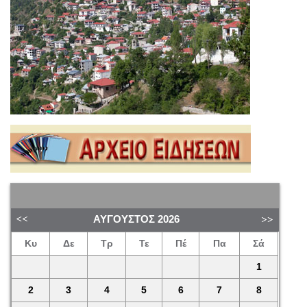
ΑΎΓΟΥΣΤΟΣ
2026
Κυ
Δε
Τρ
Τε
Πέ
Πα
Σά
1
2
3
4
5
6
7
8