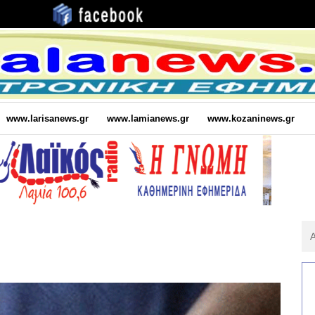
www.larisanews.gr
www.lamianews.gr
www.kozaninews.gr
Αν
Για
: