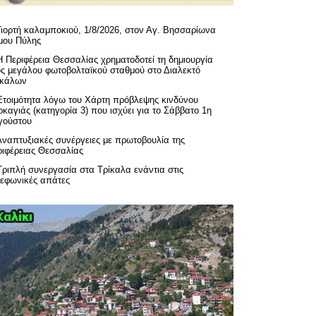
Γιορτή καλαμποκιού, 1/8/2026, στον Αγ. Βησσαρίωνα
μου Πύλης
H Περιφέρεια Θεσσαλίας χρηματοδοτεί τη δημιουργία
ός μεγάλου φωτοβολταϊκού σταθμού στο Διαλεκτό
ικάλων
Ετοιμότητα λόγω του Χάρτη πρόβλεψης κινδύνου
καγιάς (κατηγορία 3) που ισχύει για το Σάββατο 1η
γούστου
Αναπτυξιακές συνέργειες με πρωτοβουλία της
ριφέρειας Θεσσαλίας
Τριπλή συνεργασία στα Τρίκαλα ενάντια στις
λεφωνικές απάτες