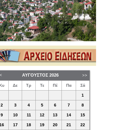
ΑΎΓΟΥΣΤΟΣ
2026
Κυ
Δε
Τρ
Τε
Πέ
Πα
Σά
1
2
3
4
5
6
7
8
9
10
11
12
13
14
15
16
17
18
19
20
21
22