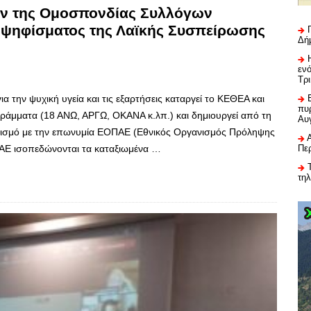
ών της Ομοσπονδίας Συλλόγων
 ψηφίσματος της Λαϊκής Συσπείρωσης
Δή
εν
Τρ
ια την ψυχική υγεία και τις εξαρτήσεις καταργεί το ΚΕΘΕΑ και
πυρ
γράμματα (18 ΑΝΩ, ΑΡΓΩ, ΟΚΑΝΑ κ.λπ.) και δημιουργεί από τη
Αυ
νισμό με την επωνυμία ΕΟΠΑΕ (Εθνικός Οργανισμός Πρόληψης
Πε
ΠΑΕ ισοπεδώνονται τα καταξιωμένα …
τη