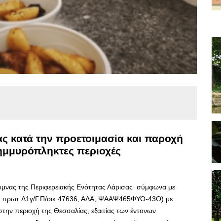
ας κατά την προετοιμασία και παροχή
ημμυρόπληκτες περιοχές
ριμνας της Περιφερειακής Ενότητας Λάρισας σύμφωνα με
θ.πρωτ.Δ1γ/Γ.Π/οικ.47636, ΑΔΑ, ΨΑΑΨ465ΦΥΟ-43Ο) με
την περιοχή της Θεσσαλίας, εξαιτίας των έντονων