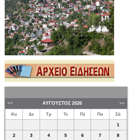
ΑΎΓΟΥΣΤΟΣ
2026
Κυ
Δε
Τρ
Τε
Πέ
Πα
Σά
1
2
3
4
5
6
7
8