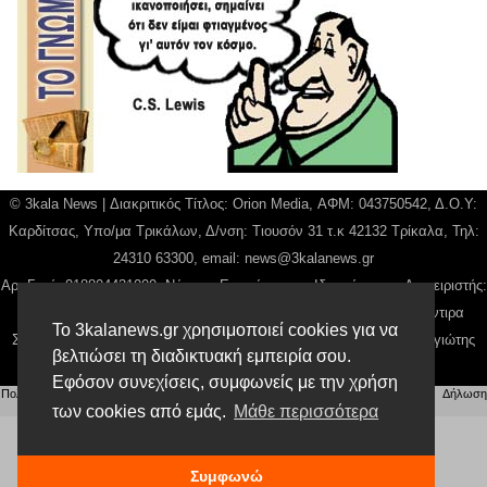
© 3kala News | Διακριτικός Τίτλος: Orion Media, ΑΦΜ: 043750542, Δ.Ο.Υ:
Καρδίτσας, Υπο/μα Τρικάλων, Δ/νση: Τιουσόν 31 τ.κ 42132 Τρίκαλα, Τηλ:
24310 63300, email:
news@3kalanews.gr
Αρ. Γεμή: 018804431000, Νόμιμος Εκπρόσωπος, Ιδιοκτήτης και Διαχειριστής:
Παναγιώτης Φιλίππου, Διευθύντρια: Γιαννουσά Βασιλική, Διευθύντιρα
Το 3kalanews.gr χρησιμοποιεί cookies για να
Σύνταξης: Μπαλαμπάνη Βασιλική. Δικαιούχος domain name Παναγιώτης
βελτιώσει τη διαδικτυακή εμπειρία σου.
Φιλίππου
Εφόσον συνεχίσεις, συμφωνείς με την χρήση
Πολιτική απορρήτου
|
Αίτηση Διαχείρισης Προσωπικών Δεδομένων
|
Όροι χρήσης
| |
Δήλωση
Συμμόρφωσης
των cookies από εμάς.
Μάθε περισσότερα
Συμφωνώ