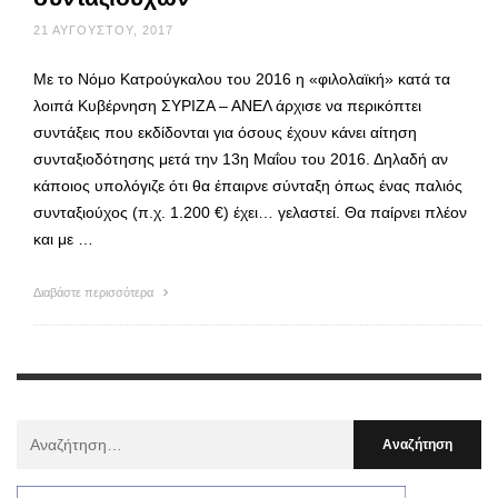
21 ΑΥΓΟΎΣΤΟΥ, 2017
Με το Νόμο Κατρούγκαλου του 2016 η «φιλολαϊκή» κατά τα
λοιπά Κυβέρνηση ΣΥΡΙΖΑ – ΑΝΕΛ άρχισε να περικόπτει
συντάξεις που εκδίδονται για όσους έχουν κάνει αίτηση
συνταξιοδότησης μετά την 13η Μαΐου του 2016. Δηλαδή αν
κάποιος υπολόγιζε ότι θα έπαιρνε σύνταξη όπως ένας παλιός
συνταξιούχος (π.χ. 1.200 €) έχει… γελαστεί. Θα παίρνει πλέον
και με …
Διαβάστε περισσότερα
Αναζήτηση
Για
: