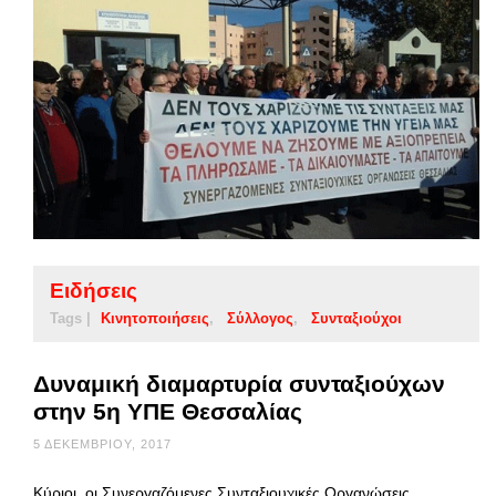
Ειδήσεις
Tags |
Κινητοποιήσεις
Σύλλογος
Συνταξιούχοι
Δυναμική διαμαρτυρία συνταξιούχων
στην 5η YΠΕ Θεσσαλίας
5 ΔΕΚΕΜΒΡΊΟΥ, 2017
Κύριοι, οι Συνεργαζόμενες Συνταξιουχικές Οργανώσεις