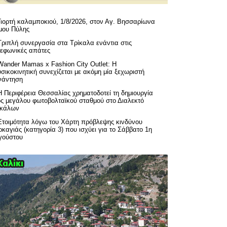
Γιορτή καλαμποκιού, 1/8/2026, στον Αγ. Βησσαρίωνα
μου Πύλης
Τριπλή συνεργασία στα Τρίκαλα ενάντια στις
λεφωνικές απάτες
Wander Mamas x Fashion City Outlet: Η
σικοκινητική συνεχίζεται με ακόμη μία ξεχωριστή
νάντηση
H Περιφέρεια Θεσσαλίας χρηματοδοτεί τη δημιουργία
ός μεγάλου φωτοβολταϊκού σταθμού στο Διαλεκτό
ικάλων
Ετοιμότητα λόγω του Χάρτη πρόβλεψης κινδύνου
καγιάς (κατηγορία 3) που ισχύει για το Σάββατο 1η
γούστου