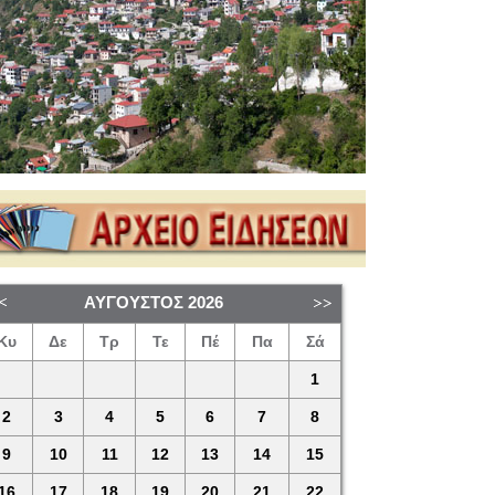
ΑΎΓΟΥΣΤΟΣ
2026
Κυ
Δε
Τρ
Τε
Πέ
Πα
Σά
1
2
3
4
5
6
7
8
9
10
11
12
13
14
15
16
17
18
19
20
21
22