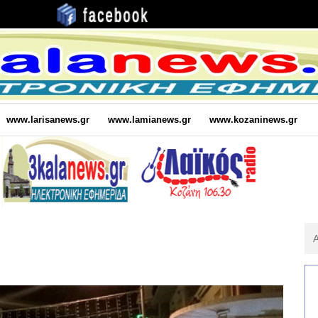
www.larisanews.gr
www.lamianews.gr
www.kozaninews.gr
Αν
Για
: