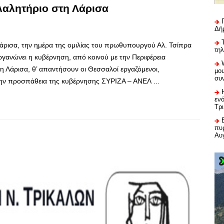
λαλητήριο στη Λάρισα
Δή
άρισα, την ημέρα της ομιλίας του πρωθυπουργού Αλ. Τσίπρα
τη
γανώνει η κυβέρνηση, από κοινού με την Περιφέρεια
η Λάρισα, θ’ απαντήσουν οι Θεσσαλοί εργαζόμενοι,
μου
συ
στην προσπάθεια της κυβέρνησης ΣΥΡΙΖΑ – ΑΝΕΛ …
εν
Τρ
πυρ
Αυ