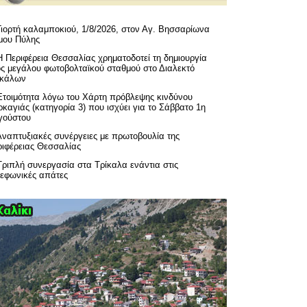
Γιορτή καλαμποκιού, 1/8/2026, στον Αγ. Βησσαρίωνα
μου Πύλης
H Περιφέρεια Θεσσαλίας χρηματοδοτεί τη δημιουργία
ός μεγάλου φωτοβολταϊκού σταθμού στο Διαλεκτό
ικάλων
Ετοιμότητα λόγω του Χάρτη πρόβλεψης κινδύνου
καγιάς (κατηγορία 3) που ισχύει για το Σάββατο 1η
γούστου
Αναπτυξιακές συνέργειες με πρωτοβουλία της
ριφέρειας Θεσσαλίας
Τριπλή συνεργασία στα Τρίκαλα ενάντια στις
λεφωνικές απάτες