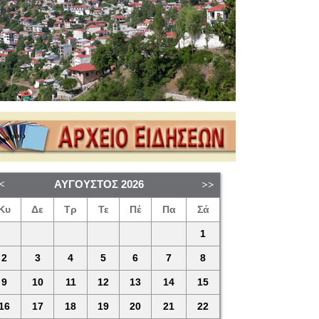
ΑΎΓΟΥΣΤΟΣ
2026
Κυ
Δε
Τρ
Τε
Πέ
Πα
Σά
1
2
3
4
5
6
7
8
9
10
11
12
13
14
15
16
17
18
19
20
21
22