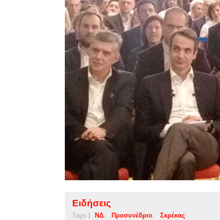
Ειδήσεις
Tags |
ΝΔ
Προσυνέδριο
Σκρέκας