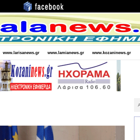
www.larisanews.gr
www.lamianews.gr
www.kozaninews.gr
Αν
Για
: