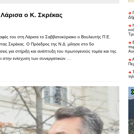
 Λάρισα ο Κ. Σκρέκας
Δή
εν
Τρ
αφές του στη Λάρισα το Σαββατοκύριακο ο Βουλευτής Π.Ε.
ας Σκρέκας. Ο Πρόεδρος της Ν.Δ. μίλησε στο 5ο
πυρ
εις για στήριξη και ανάπτυξη του πρωτογενούς τομέα και της
Αυ
ι στην ενίσχυση των συνεργατικών …
Πε
τη