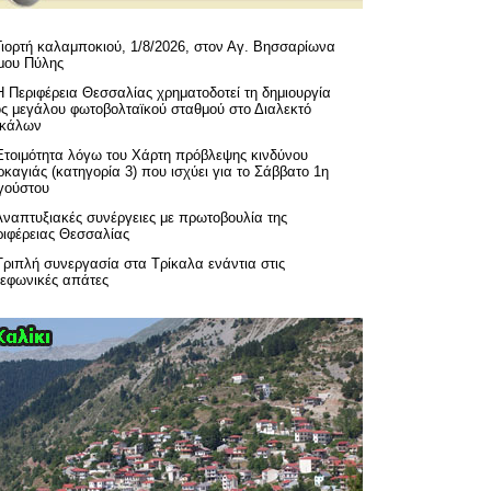
Γιορτή καλαμποκιού, 1/8/2026, στον Αγ. Βησσαρίωνα
μου Πύλης
H Περιφέρεια Θεσσαλίας χρηματοδοτεί τη δημιουργία
ός μεγάλου φωτοβολταϊκού σταθμού στο Διαλεκτό
ικάλων
Ετοιμότητα λόγω του Χάρτη πρόβλεψης κινδύνου
καγιάς (κατηγορία 3) που ισχύει για το Σάββατο 1η
γούστου
Αναπτυξιακές συνέργειες με πρωτοβουλία της
ριφέρειας Θεσσαλίας
Τριπλή συνεργασία στα Τρίκαλα ενάντια στις
λεφωνικές απάτες