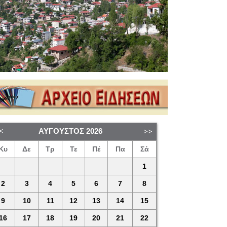
ΑΎΓΟΥΣΤΟΣ
2026
Κυ
Δε
Τρ
Τε
Πέ
Πα
Σά
1
2
3
4
5
6
7
8
9
10
11
12
13
14
15
16
17
18
19
20
21
22