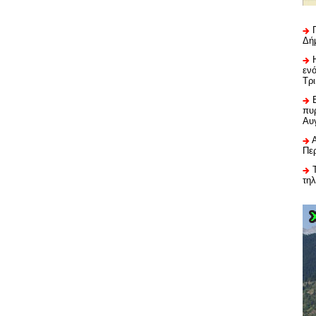
Δή
εν
Τρ
πυρ
Αυ
Πε
τη