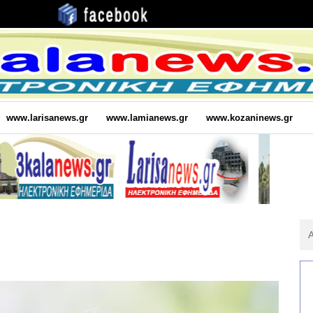
www.larisanews.gr
www.lamianews.gr
www.kozaninews.gr
Αν
Για
: