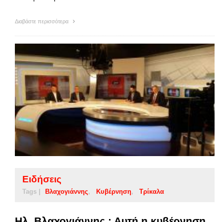
Διαβάστε περισσότερα
Ειδήσεις
Tags |
Βλαχογιάννης
Κυβέρνηση
Τρίκαλα
Ηλ. Βλαχογιάννης : Αυτή η κυβέρνηση