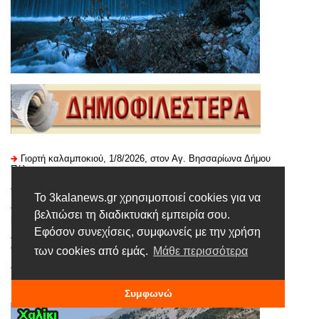
Γιορτή καλαμποκιού, 1/8/2026, στον Αγ. Βησσαρίωνα Δήμου
Πύλης
Ποιοτική μουσική παράσταση του Βασίλη Λέκκα
Το 3kalanews.gr χρησιμοποιεί cookies για να
H Περιφέρεια Θεσσαλίας χρηματοδοτεί τη δημιουργία ενός
βελτιώσει τη διαδικτυακή εμπειρία σου.
μεγάλου φωτοβολταϊκού σταθμού στο Διαλεκτό Τρικάλων
Εφόσον συνεχίσεις, συμφωνείς με την χρήση
Αναπτυξιακές συνέργειες με πρωτοβουλία της Περιφέρειας
Θεσσαλίας
των cookies από εμάς.
Μάθε περισσότερα
Ετοιμότητα λόγω του Χάρτη πρόβλεψης κινδύνου πυρκαγιάς
(κατηγορία 3) που ισχύει για το Σάββατο 1η Αυγούστου
Συμφωνώ