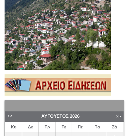
ΑΎΓΟΥΣΤΟΣ
2026
Κυ
Δε
Τρ
Τε
Πέ
Πα
Σά