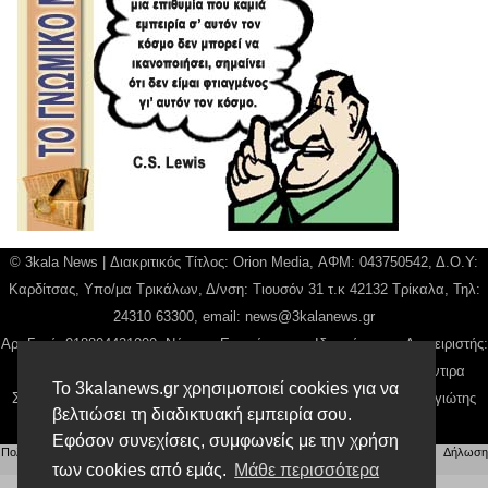
© 3kala News | Διακριτικός Τίτλος: Orion Media, ΑΦΜ: 043750542, Δ.Ο.Υ:
Καρδίτσας, Υπο/μα Τρικάλων, Δ/νση: Τιουσόν 31 τ.κ 42132 Τρίκαλα, Τηλ:
24310 63300, email:
news@3kalanews.gr
Αρ. Γεμή: 018804431000, Νόμιμος Εκπρόσωπος, Ιδιοκτήτης και Διαχειριστής:
Παναγιώτης Φιλίππου, Διευθύντρια: Γιαννουσά Βασιλική, Διευθύντιρα
Το 3kalanews.gr χρησιμοποιεί cookies για να
Σύνταξης: Μπαλαμπάνη Βασιλική. Δικαιούχος domain name Παναγιώτης
βελτιώσει τη διαδικτυακή εμπειρία σου.
Φιλίππου
Εφόσον συνεχίσεις, συμφωνείς με την χρήση
Πολιτική απορρήτου
|
Αίτηση Διαχείρισης Προσωπικών Δεδομένων
|
Όροι χρήσης
| |
Δήλωση
Συμμόρφωσης
των cookies από εμάς.
Μάθε περισσότερα