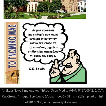
© 3kala News | Διακριτικός Τίτλος: Orion Media, ΑΦΜ: 043750542, Δ.Ο.Υ:
Καρδίτσας, Υπο/μα Τρικάλων, Δ/νση: Τιουσόν 31 τ.κ 42132 Τρίκαλα, Τηλ:
24310 63300, email:
news@3kalanews.gr