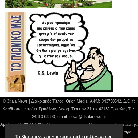
© 3kala News | Διακριτικός Τίτλος: Orion Media, ΑΦΜ: 043750542, Δ.Ο.Υ:
Καρδίτσας, Υπο/μα Τρικάλων, Δ/νση: Τιουσόν 31 τ.κ 42132 Τρίκαλα, Τηλ:
24310 63300, email:
news@3kalanews.gr
Αρ. Γεμή: 018804431000, Νόμιμος Εκπρόσωπος, Ιδιοκτήτης και Διαχειριστής:
Παναγιώτης Φιλίππου, Διευθύντρια: Γιαννουσά Βασιλική, Διευθύντιρα
Το 3kalanews.gr χρησιμοποιεί cookies για να