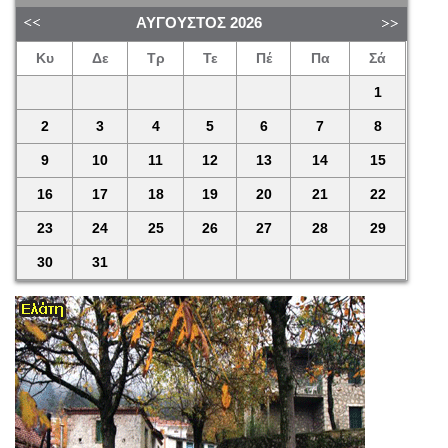
ΑΎΓΟΥΣΤΟΣ
2026
Κυ
Δε
Τρ
Τε
Πέ
Πα
Σά
1
2
3
4
5
6
7
8
9
10
11
12
13
14
15
16
17
18
19
20
21
22
23
24
25
26
27
28
29
30
31