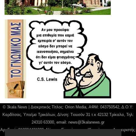
© 3kala News | Διακριτικός Τίτλος: Orion Media, ΑΦΜ: 043750542, Δ.Ο.Υ:
Καρδίτσας, Υπο/μα Τρικάλων, Δ/νση: Τιουσόν 31 τ.κ 42132 Τρίκαλα, Τηλ:
24310 63300, email:
news@3kalanews.gr
Αρ. Γεμή: 018804431000, Νόμιμος Εκπρόσωπος, Ιδιοκτήτης και Διαχειριστής: