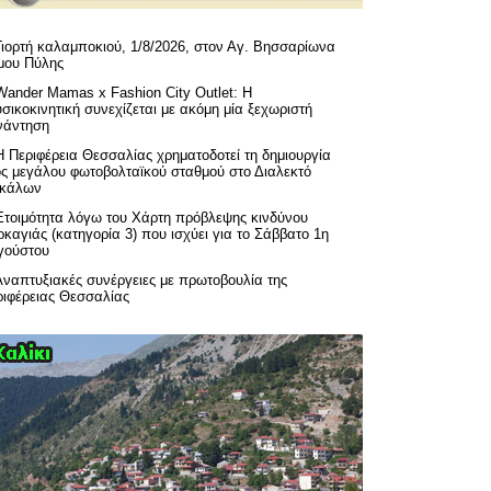
Γιορτή καλαμποκιού, 1/8/2026, στον Αγ. Βησσαρίωνα
μου Πύλης
Wander Mamas x Fashion City Outlet: Η
σικοκινητική συνεχίζεται με ακόμη μία ξεχωριστή
νάντηση
H Περιφέρεια Θεσσαλίας χρηματοδοτεί τη δημιουργία
ός μεγάλου φωτοβολταϊκού σταθμού στο Διαλεκτό
ικάλων
Ετοιμότητα λόγω του Χάρτη πρόβλεψης κινδύνου
καγιάς (κατηγορία 3) που ισχύει για το Σάββατο 1η
γούστου
Αναπτυξιακές συνέργειες με πρωτοβουλία της
ριφέρειας Θεσσαλίας