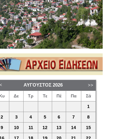
ΑΎΓΟΥΣΤΟΣ
2026
Κυ
Δε
Τρ
Τε
Πέ
Πα
Σά
1
2
3
4
5
6
7
8
9
10
11
12
13
14
15
16
17
18
19
20
21
22