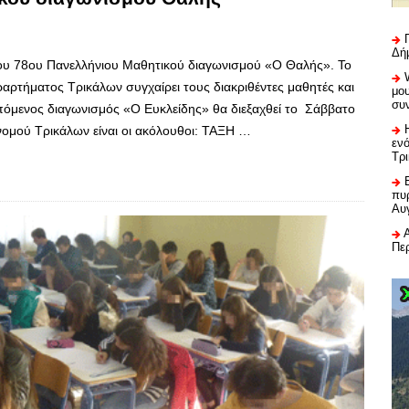
Δή
ου 78ου Πανελλήνιου Μαθητικού διαγωνισμού «Ο Θαλής». Το
αρτήματος Τρικάλων συγχαίρει τους διακριθέντες μαθητές και
μου
συ
επόμενος διαγωνισμός «Ο Ευκλείδης» θα διεξαχθεί το Σάββατο
νομού Τρικάλων είναι οι ακόλουθοι: ΤΑΞΗ …
εν
Τρ
πυρ
Αυ
Πε