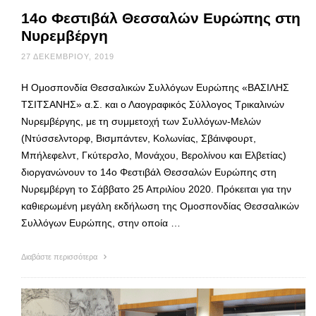
14ο Φεστιβάλ Θεσσαλών Ευρώπης στη
Νυρεμβέργη
27 ΔΕΚΕΜΒΡΊΟΥ, 2019
Η Ομοσπονδία Θεσσαλικών Συλλόγων Ευρώπης «ΒΑΣΙΛΗΣ
ΤΣΙΤΣΑΝΗΣ» α.Σ. και ο Λαογραφικός Σύλλογος Τρικαλινών
Νυρεμβέργης, με τη συμμετοχή των Συλλόγων-Μελών
(Ντύσσελντορφ, Βισμπάντεν, Κολωνίας, Σβάινφουρτ,
Μπήλεφελντ, Γκύτερσλο, Μονάχου, Βερολίνου και Ελβετίας)
διοργανώνουν το 14ο Φεστιβάλ Θεσσαλών Ευρώπης στη
Νυρεμβέργη το Σάββατο 25 Απριλίου 2020. Πρόκειται για την
καθιερωμένη μεγάλη εκδήλωση της Ομοσπονδίας Θεσσαλικών
Συλλόγων Ευρώπης, στην οποία …
Διαβάστε περισσότερα