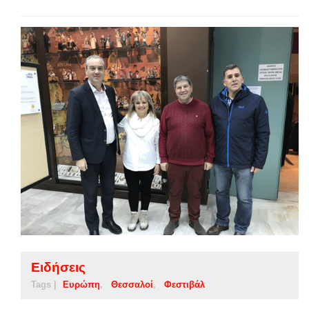
Ειδήσεις
Tags |
Ευρώπη
Θεσσαλοί
Φεστιβάλ