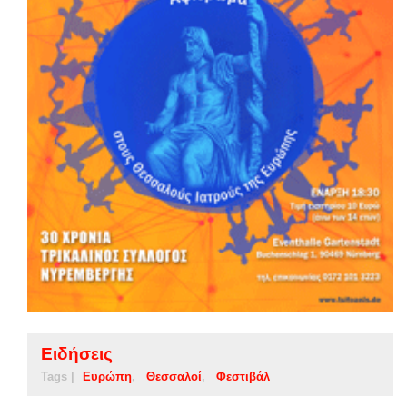
Ειδήσεις
Tags |
Ευρώπη
Θεσσαλοί
Φεστιβάλ