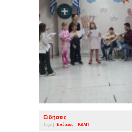
Ειδήσεις
Tags |
Επέτειος
ΚΔΑΠ