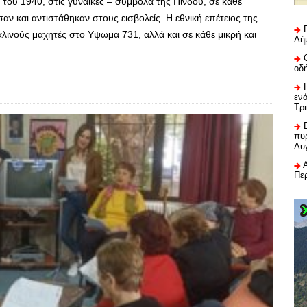
του 1940, στις γυναίκες – σύμβολα της Πίνδου, σε κάθε
αν και αντιστάθηκαν στους εισβολείς. Η εθνική επέτειος της
αλινούς μαχητές στο Υψωμα 731, αλλά και σε κάθε μικρή και
Δή
οδ
εν
Τρ
πυρ
Αυ
Πε