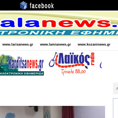
www.larisanews.gr
www.lamianews.gr
www.kozaninews.gr
Αν
Για
: