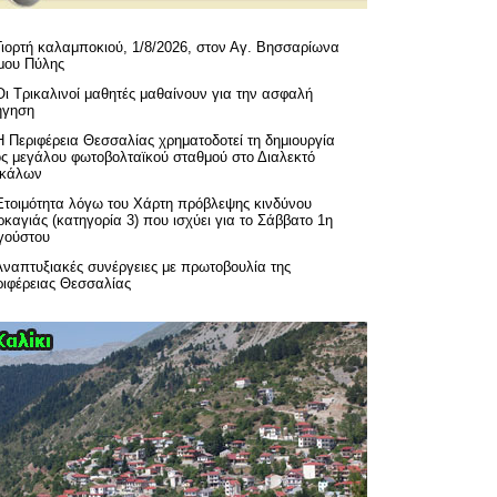
Γιορτή καλαμποκιού, 1/8/2026, στον Αγ. Βησσαρίωνα
μου Πύλης
Οι Τρικαλινοί μαθητές μαθαίνουν για την ασφαλή
ήγηση
H Περιφέρεια Θεσσαλίας χρηματοδοτεί τη δημιουργία
ός μεγάλου φωτοβολταϊκού σταθμού στο Διαλεκτό
ικάλων
Ετοιμότητα λόγω του Χάρτη πρόβλεψης κινδύνου
καγιάς (κατηγορία 3) που ισχύει για το Σάββατο 1η
γούστου
Αναπτυξιακές συνέργειες με πρωτοβουλία της
ριφέρειας Θεσσαλίας