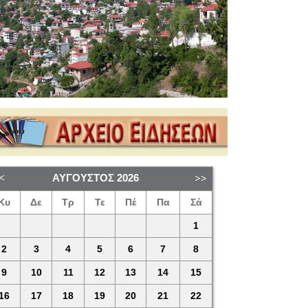
ΑΎΓΟΥΣΤΟΣ
2026
Κυ
Δε
Τρ
Τε
Πέ
Πα
Σά
1
2
3
4
5
6
7
8
9
10
11
12
13
14
15
16
17
18
19
20
21
22