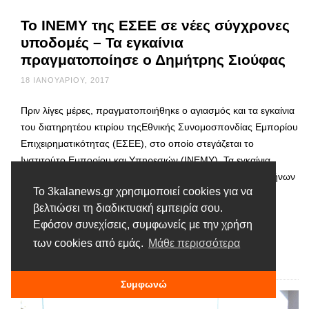
Το ΙΝΕΜΥ της ΕΣΕΕ σε νέες σύγχρονες
υποδομές – Τα εγκαίνια
πραγματοποίησε ο Δημήτρης Σιούφας
18 ΙΑΝΟΥΑΡΊΟΥ, 2017
Πριν λίγες μέρες, πραγματοποιήθηκε ο αγιασμός και τα εγκαίνια
του διατηρητέου κτιρίου τηςΕθνικής Συνομοσπονδίας Εμπορίου
Επιχειρηματικότητας (ΕΣΕΕ), στο οποίο στεγάζεται το
Ινστιτούτο Εμπορίου και Υπηρεσιών (ΙΝΕΜΥ). Τα εγκαίνια
πραγματοποίησε ο πρώην Πρόεδρος της Βουλής των Ελλήνων
Το 3kalanews.gr χρησιμοποιεί cookies για να
Δημήτρης Σιούφας και ο Πρόεδρος της ΕΣΕΕ Βασίλης
βελτιώσει τη διαδικτυακή εμπειρία σου.
Κορκίδης. Όπως είναι γνωστό το ΙΝΕΜΥ και το Ινστιτούτο
Εφόσον συνεχίσεις, συμφωνείς με την χρήση
Μικρομεσαίων Επιχειρήσεων …
των cookies από εμάς.
Μάθε περισσότερα
Διαβάστε περισσότερα
Συμφωνώ