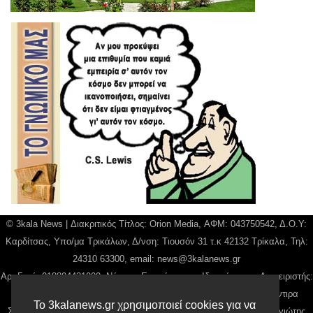
© 3kala News | Διακριτικός Τίτλος: Orion Media, ΑΦΜ: 043750542, Δ.Ο.Υ:
Καρδίτσας, Υπο/μα Τρικάλων, Δ/νση: Τιουσόν 31 τ.κ 42132 Τρίκαλα, Τηλ:
24310 63300, email:
news@3kalanews.gr
Αρ. Γεμή: 018804431000, Νόμιμος Εκπρόσωπος, Ιδιοκτήτης και Διαχειριστής:
Παναγιώτης Φιλίππου, Διευθύντρια: Γιαννουσά Βασιλική, Διευθύντιρα
Το 3kalanews.gr χρησιμοποιεί cookies για να
Σύνταξης: Μπαλαμπάνη Βασιλική. Δικαιούχος domain name Παναγιώτης