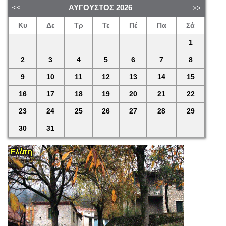
ΑΎΓΟΥΣΤΟΣ
2026
Κυ
Δε
Τρ
Τε
Πέ
Πα
Σά
1
2
3
4
5
6
7
8
9
10
11
12
13
14
15
16
17
18
19
20
21
22
23
24
25
26
27
28
29
30
31