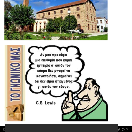
© 3kala News | Διακριτικός Τίτλος: Orion Media, ΑΦΜ: 043750542, Δ.Ο.Υ: