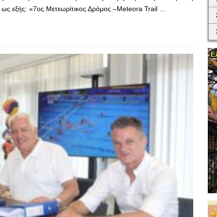
ι ως εξής: «7ος Μετεωρίτικος Δρόμος –Meteora Trail …