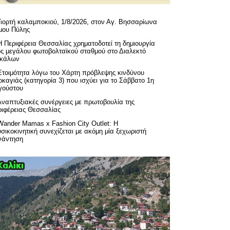
Γιορτή καλαμποκιού, 1/8/2026, στον Αγ. Βησσαρίωνα
μου Πύλης
H Περιφέρεια Θεσσαλίας χρηματοδοτεί τη δημιουργία
ός μεγάλου φωτοβολταϊκού σταθμού στο Διαλεκτό
ικάλων
Ετοιμότητα λόγω του Χάρτη πρόβλεψης κινδύνου
καγιάς (κατηγορία 3) που ισχύει για το Σάββατο 1η
γούστου
Αναπτυξιακές συνέργειες με πρωτοβουλία της
ριφέρειας Θεσσαλίας
Wander Mamas x Fashion City Outlet: Η
σικοκινητική συνεχίζεται με ακόμη μία ξεχωριστή
νάντηση