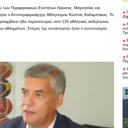
ού των Περιφερειακών Ενοτήτων Λάρισας, Μαγνησίας και
ησε ο Αντιπεριφερειάρχης Αθλητισμού Κώστας Καλαμπάκας. Το
Δή
εριλαμβάνει ήδη περισσότερες από 120 αθλητικές εκδηλώσεις
ων αθλημάτων. Στόχος της συνάντησης ήταν ο συντονισμός
εν
Τρ
πυρ
Αυ
Πε
μου
συ