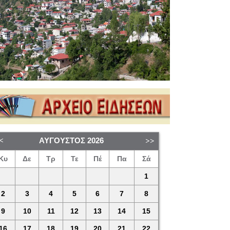
ΑΎΓΟΥΣΤΟΣ
2026
Κυ
Δε
Τρ
Τε
Πέ
Πα
Σά
1
2
3
4
5
6
7
8
9
10
11
12
13
14
15
16
17
18
19
20
21
22