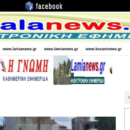
www.larisanews.gr
www.lamianews.gr
www.kozaninews.gr
Αν
Για
: