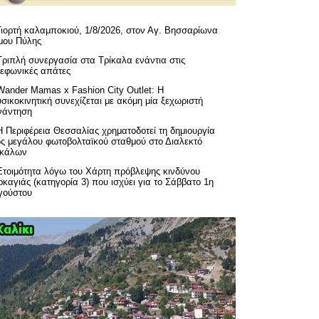
Γιορτή καλαμποκιού, 1/8/2026, στον Αγ. Βησσαρίωνα
μου Πύλης
Τριπλή συνεργασία στα Τρίκαλα ενάντια στις
λεφωνικές απάτες
Wander Mamas x Fashion City Outlet: Η
σικοκινητική συνεχίζεται με ακόμη μία ξεχωριστή
νάντηση
H Περιφέρεια Θεσσαλίας χρηματοδοτεί τη δημιουργία
ός μεγάλου φωτοβολταϊκού σταθμού στο Διαλεκτό
ικάλων
Ετοιμότητα λόγω του Χάρτη πρόβλεψης κινδύνου
καγιάς (κατηγορία 3) που ισχύει για το Σάββατο 1η
γούστου