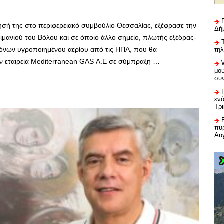
ησή της στο περιφερειακό συμβούλιο Θεσσαλίας, εξέφρασε την
Δή
ιμανιού του Βόλου και σε όποιο άλλο σημείο, πλωτής εξέδρας-
όνων υγροποιημένου αερίου από τις ΗΠΑ, που θα
τη
ν εταιρεία Mediterranean GAS Α.Ε σε σύμπραξη …
μου
συ
εν
Τρ
πυρ
Αυ