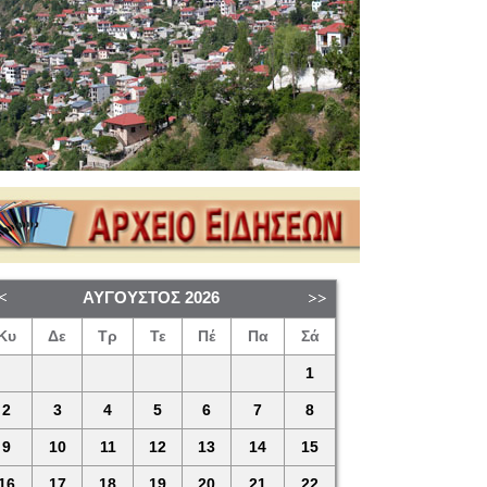
ΑΎΓΟΥΣΤΟΣ
2026
Κυ
Δε
Τρ
Τε
Πέ
Πα
Σά
1
2
3
4
5
6
7
8
9
10
11
12
13
14
15
16
17
18
19
20
21
22