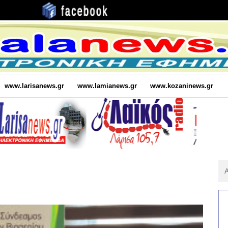
www.larisanews.gr
www.lamianews.gr
www.kozaninews.gr
Αν
Για
: