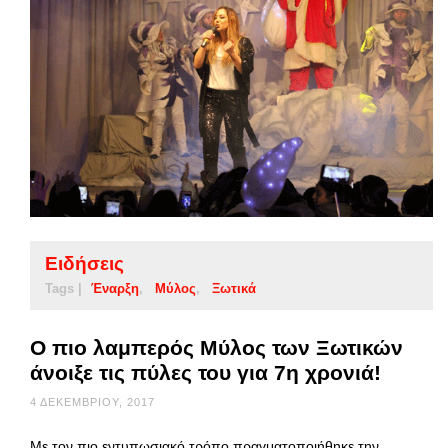
Ειδήσεις
Tags |
Έναρξη
Μύλος
Ξωτικά
O πιο λαμπερός Μύλος των Ξωτικών
άνοιξε τις πύλες του για 7η χρονιά!
4 ΔΕΚΕΜΒΡΊΟΥ, 2017
Με τον πιο εντυπωσιακό τρόπο πραγματοποιήθηκε την