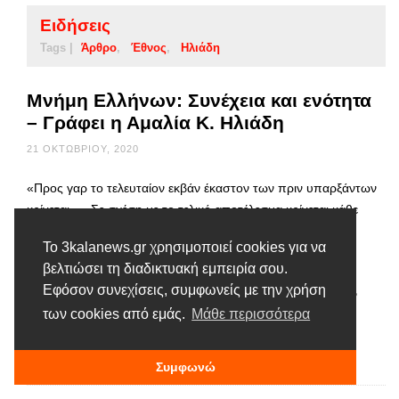
Ειδήσεις
Tags |
Άρθρο
Έθνος
Ηλιάδη
Μνήμη Ελλήνων: Συνέχεια και ενότητα
– Γράφει η Αμαλία Κ. Ηλιάδη
21 ΟΚΤΩΒΡΊΟΥ, 2020
«Προς γαρ το τελευταίον εκβάν έκαστον των πριν υπαρξάντων
κρίνεται»=«Σε σχέση με το τελικό αποτέλεσμα κρίνεται κάθε
στοιχείο του παρελθόντος μας» και το τελικό, παρόν
Το 3kalanews.gr χρησιμοποιεί cookies για να
«αποτέλεσμα» είμαστε εμείς, οι σημερινοί Έλληνες, που
βελτιώσει τη διαδικτυακή εμπειρία σου.
καλούμαστε να φανούμε αντάξιοι του παρελθόντος μας. Η
Εφόσον συνεχίσεις, συμφωνείς με την χρήση
Μνημοσύνη είναι προγεννήτορας όλων των τεχνών και των
των cookies από εμάς.
Μάθε περισσότερα
επιστημών, μεταξύ των οποίων και της ιστορίας· …
Διαβάστε περισσότερα
Συμφωνώ