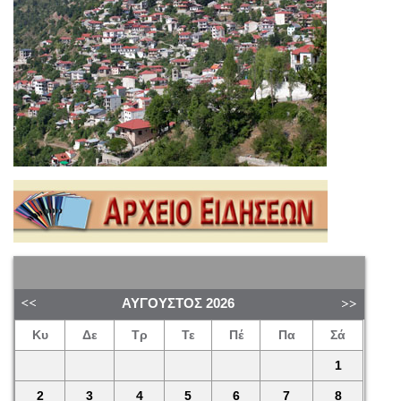
ΑΎΓΟΥΣΤΟΣ
2026
Κυ
Δε
Τρ
Τε
Πέ
Πα
Σά
1
2
3
4
5
6
7
8