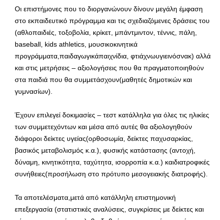
Οι επιστήμονες που το διοργανώνουν δίνουν μεγάλη έμφαση
στο εκπαιδευτικό πρόγραμμα και τις σχεδιαζόμενες δράσεις του
(αθλοπαιδιές, τοξοβολία, κρίκετ, μπάντμιντον, τέννις, πάλη,
baseball, kids athletics, μουσικοκινητικά
προγράμματα,παιδαγωγικάπαιχνίδια, φτιάχνωυγιεινόσνακ) αλλά
και στις μετρήσεις – αξιολογήσεις που θα πραγματοποιηθούν
στα παιδιά που θα συμμετάσχουν(μαθητές δημοτικών και
γυμνασίων).
Έχουν επιλεγεί δοκιμασίες – τεστ κατάλληλα για όλες τις ηλικίες
των συμμετεχόντων και μέσα από αυτές θα αξιολογηθούν
διάφοροι δείκτες υγείας(ορθοσωμία, δείκτες παχυσαρκίας,
βασικός μεταβολισμός κ.α.), φυσικής κατάστασης (αντοχή,
δύναμη, κινητικότητα, ταχύτητα, ισορροπία κ.α.) καιδιατροφικές
συνήθειες(προσήλωση στο πρότυπο μεσογειακής διατροφής).
Τα αποτελέσματα,μετά από κατάλληλη επιστημονική
επεξεργασία (στατιστικές αναλύσεις, συγκρίσεις με δείκτες και