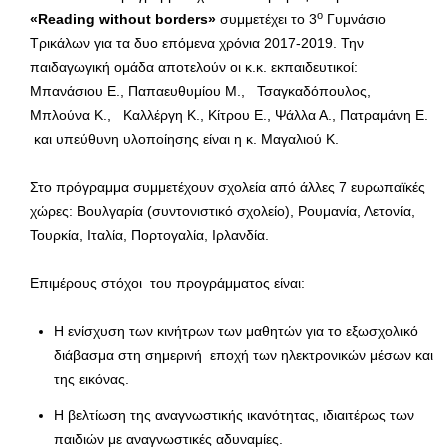
ο
«
Reading
without
borders
»
συμμετέχει το 3
Γυμνάσιο
Τρικάλων για τα δυο επόμενα χρόνια 2017-2019. Την
παιδαγωγική ομάδα αποτελούν οι κ.κ. εκπαιδευτικοί:
Μπανάσιου Ε., Παπαευθυμίου Μ., Τσαγκαδόπουλος,
Μπλούνα Κ., Καλλέργη Κ., Κίτρου Ε., Ψάλλα Α., Πατραμάνη Ε.
και υπεύθυνη υλοποίησης είναι η κ. Μαγαλιού Κ.
Στο πρόγραμμα συμμετέχουν σχολεία από άλλες 7 ευρωπαϊκές
χώρες: Βουλγαρία (συντονιστικό σχολείο), Ρουμανία, Λετονία,
Τουρκία, Ιταλία, Πορτογαλία, Ιρλανδία.
Επιμέρους στόχοι του προγράμματος είναι:
Η ενίσχυση των κινήτρων των μαθητών για το εξωσχολικό
διάβασμα στη σημερινή εποχή των ηλεκτρονικών μέσων και
της εικόνας.
Η βελτίωση της αναγνωστικής ικανότητας, ιδιαιτέρως των
παιδιών με αναγνωστικές αδυναμίες.