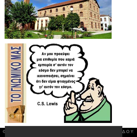
© 3kala News | Διακριτικός Τίτλος: Orion Media, ΑΦΜ: 043750542, Δ.Ο.Υ: