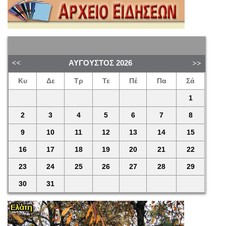
ΑΎΓΟΥΣΤΟΣ
2026
Κυ
Δε
Τρ
Τε
Πέ
Πα
Σά
1
2
3
4
5
6
7
8
9
10
11
12
13
14
15
16
17
18
19
20
21
22
23
24
25
26
27
28
29
30
31