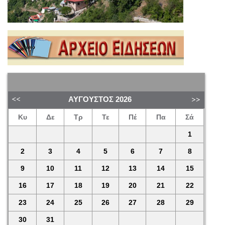
ΑΎΓΟΥΣΤΟΣ
2026
Κυ
Δε
Τρ
Τε
Πέ
Πα
Σά
1
2
3
4
5
6
7
8
9
10
11
12
13
14
15
16
17
18
19
20
21
22
23
24
25
26
27
28
29
30
31