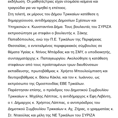
εκδήλωση. Οι μαθητές/τριες είχαν ετοιμάσει κείμενα και
τραγούδια για να τιμηθεί η επέτειος.
Στη τελετή, εκ μέρους του Δήμου Τρικκαίων κατέθεσε η
δημαρχεύουσα, αντιδήμαρχος Δημοσίων Σχέσεων και
Υπηρεσιών κ. Κωνσταντίνα Δήμα. Τους βουλευτές του ΣΥΡΙΖΑ
εκπροσώπησε με στεφάνι ο βουλευτής κ. Σάκης
Παπαδόπουλος, ενώ την Π.Ε. Τρικάλων της Περιφέρειας
Θεσσαλίας, ο εντεταλμένος περιφερειακός σύμβουλος σε
θέματα Υγείας κ. Ντίνος Μπάρδας και τη ΣΜΥ, ο υποδιοικητής,
συνταγματάρχης κ. Παπαγεωργίου. Ακολούθησε η κατάθεση
στεφάνων από τους προϊσταμένων τρων διευθύνσεων
εκπαίδευσης, πρωτοβάθμιας κ. Χρήστο Μπουλούμπαση και
δευτεροβάθμιας κ. Βάσω Κάκλα, και τον κ. Ιωάννου, ως
εκπρόσωπο της Ομοσπονδίας ΕΒΕ Τρικάλων.
Παρέστησαν επίσης, ο πρόεδρος του Δημοτικού Συμβουλίου
Τρικκαίων κ. Μιχάλης Λάππας, η αντιδήμαρχος κ Εφη Λεβέντη,
ο τ. Δήμαρχος κ. Χρήστος Λάππας, ο αντιπρόεδρος του
Δημοτικού Συμβουλίου Τρικκαίων κ. Αχ. Ζήρας, ο γραμματέας κ.
Στ. Νταούλας και μέλη της ΝΕ Τρικάλων του ΣΥΡΙΖΑ