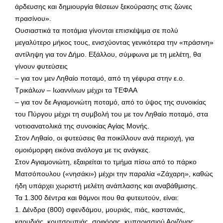
άρδευσης και δημιουργία θέσεων ξεκούρασης στις ζώνες
πρασίνου».
Ουσιαστικά τα ποτάμια γίνονται επισκέψιμα σε πολύ
μεγαλύτερο μήκος τους, ενισχύοντας γενικότερα την «πράσινη»
αντίληψη για τον Δήμο. Εξάλλου, σύμφωνα με τη μελέτη, θα
γίνουν φυτεύσεις
– για τον μεν Ληθαίο ποταμό, από τη γέφυρα στην ε.ο.
Τρικάλων – Ιωαννίνων μέχρι τα ΤΕΦΑΑ
– για τον δε Αγιαμονιώτη ποταμό, από το ύψος της συνοικίας
του Πύργου μέχρι τη συμβολή του με τον Ληθαίο ποταμό, στα
νοτιοανατολικά της συνοικίας Αγίας Μονής.
Στον Ληθαίο, οι φυτεύσεις θα ποικίλλουν ανά περιοχή, για
ομοιόμορφη εικόνα ανάλογα με τις ανάγκες.
Στον Αγιαμονιώτη, εξαιρείται το τμήμα πίσω από το πάρκο
Ματσόπουλου («νησάκι») μέχρι την παραλία «Ζάχαρη», καθώς
ήδη υπάρχει χωριστή μελέτη ανάπλασης και αναβάθμισης.
Τα 1.300 δέντρα και θάμνοι που θα φυτευτούν, είναι:
1. Δένδρα (800) σφενδάμου, μουριάς, ιτιάς, καστανιάς,
καρυδιάς, κουτσουπιάς, σοφόρας, κυπαρισσιού Αριζόνας,