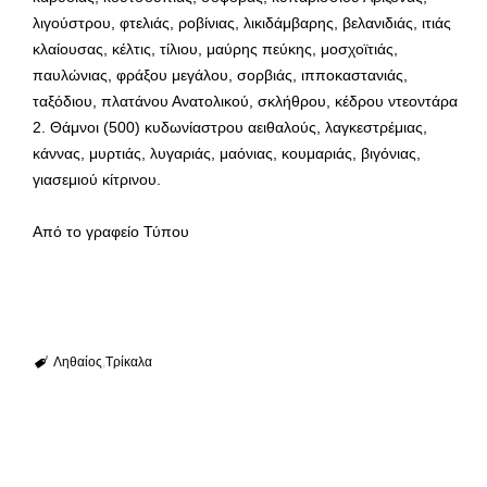
λιγούστρου, φτελιάς, ροβίνιας, λικιδάμβαρης, βελανιδιάς, ιτιάς
κλαίουσας, κέλτις, τίλιου, μαύρης πεύκης, μοσχοϊτιάς,
παυλώνιας, φράξου μεγάλου, σορβιάς, ιπποκαστανιάς,
ταξόδιου, πλατάνου Ανατολικού, σκλήθρου, κέδρου ντεοντάρα
2. Θάμνοι (500) κυδωνίαστρου αειθαλούς, λαγκεστρέμιας,
κάννας, μυρτιάς, λυγαριάς, μαόνιας, κουμαριάς, βιγόνιας,
γιασεμιού κίτρινου.
Από το γραφείο Τύπου
Ληθαίος
Τρίκαλα