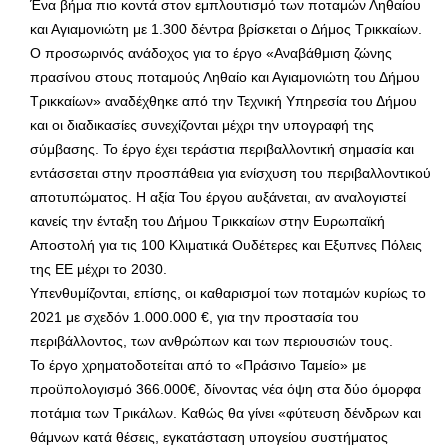
Ένα βήμα πιο κοντά στον εμπλουτισμό των ποταμών Ληθαίου
και Αγιαμονιώτη με 1.300 δέντρα βρίσκεται ο Δήμος Τρικκαίων.
Ο προσωρινός ανάδοχος για το έργο «Αναβάθμιση ζώνης
πρασίνου στους ποταμούς Ληθαίο και Αγιαμονιώτη του Δήμου
Τρικκαίων» αναδέχθηκε από την Τεχνική Υπηρεσία του Δήμου
και οι διαδικασίες συνεχίζονται μέχρι την υπογραφή της
σύμβασης. Το έργο έχει τεράστια περιβαλλοντική σημασία και
εντάσσεται στην προσπάθεια για ενίσχυση του περιβαλλοντικού
αποτυπώματος. Η αξία Του έργου αυξάνεται, αν αναλογιστεί
κανείς την ένταξη του Δήμου Τρικκαίων στην Ευρωπαϊκή
Αποστολή για τις 100 Κλιματικά Ουδέτερες και Εξυπνες Πόλεις
της ΕΕ μέχρι το 2030.
Υπενθυμίζονται, επίσης, οι καθαρισμοί των ποταμών κυρίως το
2021 με σχεδόν 1.000.000 €, για την προστασία του
περιβάλλοντος, των ανθρώπων και των περιουσιών τους.
Το έργο χρηματοδοτείται από το «Πράσινο Ταμείο» με
προϋπολογισμό 366.000€, δίνοντας νέα όψη στα δύο όμορφα
ποτάμια των Τρικάλων. Καθώς θα γίνει «φύτευση δένδρων και
θάμνων κατά θέσεις, εγκατάσταση υπογείου συστήματος