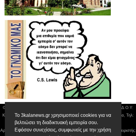
© 3kala News | Διακριτικός Τίτλος: Orion Media, ΑΦΜ: 043750542, Δ.Ο.Υ:
Το 3kalanews.gr χρησιμοποιεί cookies για να
Καρδίτσας, Υπο/μα Τρικάλων, Δ/νση: Τιουσόν 31 τ.κ 42132 Τρίκαλα, Τηλ:
βελτιώσει τη διαδικτυακή εμπειρία σου.
24310 63300, email:
news@3kalanews.gr
Εφόσον συνεχίσεις, συμφωνείς με την χρήση
Αρ. Γεμή: 018804431000, Νόμιμος Εκπρόσωπος, Ιδιοκτήτης και Διαχειριστής: