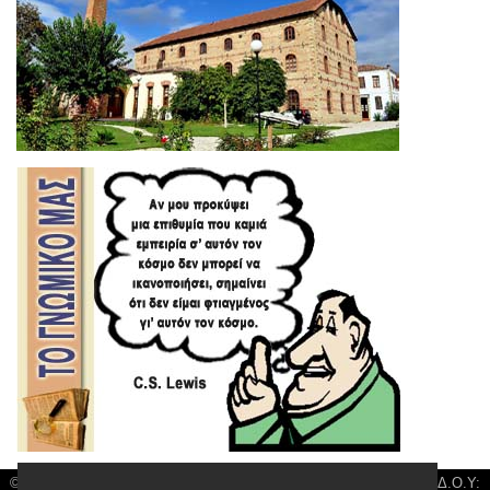
© 3kala News | Διακριτικός Τίτλος: Orion Media, ΑΦΜ: 043750542, Δ.Ο.Υ: