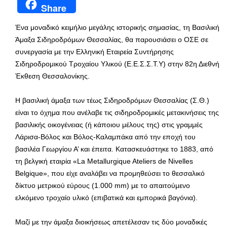
Share
Ένα μοναδικό κειμήλιο μεγάλης ιστορικής σημασίας, τη Βασιλική
Άμαξα Σιδηροδρόμων Θεσσαλίας, θα παρουσιάσει ο ΟΣΕ σε
συνεργασία με την Ελληνική Εταιρεία Συντήρησης
Σιδηροδρομικού Τροχαίου Υλικού (Ε.Ε.Σ.Σ.Τ.Υ) στην 82η Διεθνή
Έκθεση Θεσσαλονίκης.
Η βασιλική άμαξα των τέως Σιδηροδρόμων Θεσσαλίας (Σ.Θ.)
είναι το όχημα που ανέλαβε τις σιδηροδρομικές μετακινήσεις της
βασιλικής οικογένειας (ή κάποιου μέλους της) στις γραμμές
Λάρισα-Βόλος και Βόλος-Καλαμπάκα από την εποχή του
βασιλέα Γεωργίου Α’ και έπειτα. Κατασκευάστηκε το 1883, από
τη βελγική εταιρία «La Metallurgique Ateliers de Nivelles
Belgique», που είχε αναλάβει να προμηθεύσει το θεσσαλικό
δίκτυο μετρικού εύρους (1.000 mm) με το απαιτούμενο
ελκόμενο τροχαίο υλικό (επιβατικά και εμπορικά βαγόνια).
Μαζί με την άμαξα διοικήσεως απετέλεσαν τις δύο μοναδικές