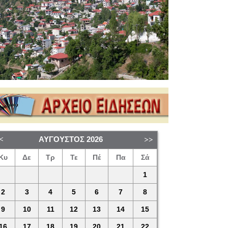
ΑΎΓΟΥΣΤΟΣ
2026
Κυ
Δε
Τρ
Τε
Πέ
Πα
Σά
1
2
3
4
5
6
7
8
9
10
11
12
13
14
15
16
17
18
19
20
21
22