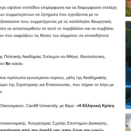
σχει υψηλού επιπέδου επιμόρφωση και να διαμορφώσει στελέχη
 των συμμετεχόντων σε ζητήματα που σχετίζονται με το
εξοικειώσει τους συμμετέχοντες με τις κατάλληλες θεωρητικές
θέση να ανταποκριθούν σε αυτό το περιβάλλον και να συμβάλει
χών που εκφράζουν τις θέσεις του κόμματος σε οποιοδήποτε
ς Πολιτικής Ακαδημίας Στελεχών σε Αθήνα, Θεσσαλονίκη,
τον
8ο
κύκλο.
 είναι πρόσωπα εγνωσμένου κύρους, μέλη της Ακαδημαϊκής
χώρο της Στρατηγικής και Επικοινωνίας, που πήραν το λόγο με
ν:
κονομικών, Cardiff University, με θέμα: «
Η Ελληνική Κρίση
τοοικονομικής, Κοσμήτορας Σχολής Επιστημών Διοίκησης,
νεκτήματα από την ένταξή μας στην ζώνη του ευρώ
».