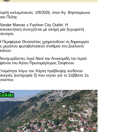
Γιορτή καλαμποκιού, 1/8/2026, στον Αγ. Βησσαρίωνα
μου Πύλης
Wander Mamas x Fashion City Outlet: Η
σικοκινητική συνεχίζεται με ακόμη μία ξεχωριστή
νάντηση
H Περιφέρεια Θεσσαλίας χρηματοδοτεί τη δημιουργία
ός μεγάλου φωτοβολταϊκού σταθμού στο Διαλεκτό
ικάλων
Πανηγυρίζοντες Ιεροί Ναοί την Ανακομιδή του Ιερού
ιψάνου του Αγίου Πρωτομάρτυρος Στεφάνου
Ετοιμότητα λόγω του Χάρτη πρόβλεψης κινδύνου
καγιάς (κατηγορία 3) που ισχύει για το Σάββατο 1η
γούστου