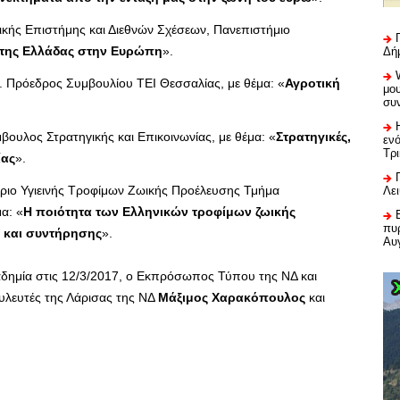
τικής Επιστήμης και Διεθνών Σχέσεων, Πανεπιστήμιο
 της Ελλάδας στην Ευρώπη
».
Δή
. Πρόεδρος Συμβουλίου ΤΕΙ Θεσσαλίας, με θέμα: «
Αγροτική
μου
συ
βουλος Στρατηγικής και Επικοινωνίας, με θέμα: «
Στρατηγικές,
εν
Τρ
ίας
».
ριο Υγιεινής Τροφίμων Ζωικής Προέλευσης Τμήμα
Λε
α: «
Η ποιότητα των Ελληνικών τροφίμων ζωικής
πυρ
ς και συντήρησης
».
Αυ
αδημία στις 12/3/2017, ο Εκπρόσωπος Τύπου της ΝΔ και
ουλευτές της Λάρισας της ΝΔ
Μάξιμος Χαρακόπουλος
και