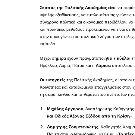
Σκοπός της Πολιτικής Ακαδημίας
είναι να παρά
υψηλής εξειδίκευσης, να εμπλουτίσει τις γνώσεις
σύγχρονο πολιτικό και οικονομικό περιβάλλον, να 
και πρακτικές μεθόδους προκειμένου να είναι σε 
στην ομοιογένεια του πολιτικού λόγου των στελε
επίπεδο.
Μέχρι σήμερα έχουν πραγματοποιηθεί
7 κύκλοι
τη
Ηράκλειο, Λαμία, Πάτρα και η
Λάρισα
αποτέλεσε 
Οι εισηγητές
της Πολιτικής Ακαδημίας, οι οποίοι
Κοινότητας και καταξιωμένοι επαγγελματίες στον 
τη σειρά, καθώς και τα θέματα που ανέπτυξαν ήτα
Μιχάλης Αργυρού
, Αναπληρωτής Καθηγητής Οι
και Οδικός Άξονας Εξόδου από τη Κρίση
».
Δημήτρης Σουμπενιώτης
, Καθηγητής Χρημα
Πανεπιστήμιο Μακεδονίας, με θέμα: «
Τα πλεο