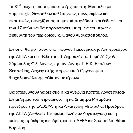
ο
Το 61
τεύχος του περιοδικού έρχεται στη Θεσσαλία με
συμμετοχές Θεσσαλών καλλιτεχνών, συγγραφέων και
εικαστικών, συνεχίζοντας τη μακρά παράδοση και έκδοσή του
των 17 ετών και θα παρουσιαστεί με ομιλία του πρώην
διευθυντή του περιοδικού κ. Θάνου Αθανασόπουλου.
Επίσης, θα μιλήσουν ο κ. Γιώργος Γιακουμινάκης Αντιπρόεδρος
της ΔΕΕΛ και ο κ. Κώστας Β. Δημουλάς, επί τιμή Α΄ Σχολ.
Σύμβουλος Φιλολόγων, πρ. αν. Δ/ντής Π.Ε.Κ. Εκπ/κών
Θεσσαλίας, Διαχειριστής Μορφωτικού Οργανισμού
Ψυχοβιοανάλυσης «Οίκτον αστέρων».
Θα απευθύνουν χαιρετισμό η κα Αντωνία Καππέ, Λογοτέχνιδα-
Επιμελήτρια του περιοδικού, η κα Δήμητρα Μπαρδάνη,
πρόεδρος της ΕΛΟΣΥΛ, η κα Αικατερίνη Μπατάλια, Πρόεδρος
της ΔΕΕΛ (Διεθνούς Εταιρείας Ελλήνων Λογοτεχνών) και η
επίτιμος πρόεδρος και ιδρύτρια της ΔΕΕΛ κα Χρυσούλα Βάρα
Βαρβέρη.