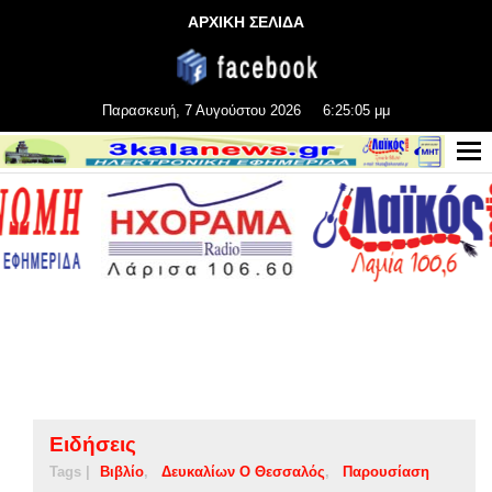
ΑΡΧΙΚΗ ΣΕΛΙΔΑ
Παρασκευή, 7 Αυγούστου 2026
6:25:05 μμ
Ειδήσεις
Tags |
Βιβλίο
Δευκαλίων Ο Θεσσαλός
Παρουσίαση