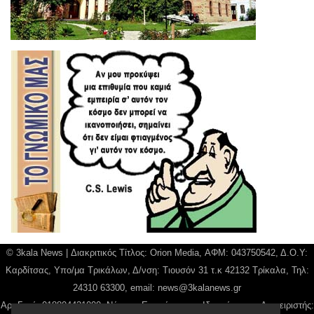
© 3kala News | Διακριτικός Τίτλος: Orion Media, ΑΦΜ: 043750542, Δ.Ο.Υ:
Καρδίτσας, Υπο/μα Τρικάλων, Δ/νση: Τιουσόν 31 τ.κ 42132 Τρίκαλα, Τηλ:
24310 63300, email:
news@3kalanews.gr
Αρ. Γεμή: 018804431000, Νόμιμος Εκπρόσωπος, Ιδιοκτήτης και Διαχειριστής: