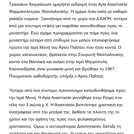
Τρικκαίων διοργάνωσε ημερήσια εκδρομή στην Αγία Αναστασία
Φαρμακολύτριας Θεσσαλονίκης. Η ημέρα ήταν καλή με καθαρό
γαλάζιο ουρανό. Ξεκινήσαμε από το χώρο του Δ ΚΑΠΗ, ύστερα
από μια σύντομη στάση για καφεδάκι κατευθύνθηκε προς το
μοναστήρι. Ενώ είχαμε προγραμματίσει να πάμε προς ένα
μοναστήρι ύστερα από επιθυμία των μελών επισκεφτήκαμε
πρώτα την Ιερά Μονή του Αγίου Παϊσίου που ήταν κοντά. Ο
χώρος κατανυκτικός, βρίσκεται στην Σουρωτή Θεσσαλονίκης
κοντά στα Βασιλικά και ανήκει στην Ιερά Μητρόπολη
Κασσανδρείας είναι γυναικεία μονή και ιδρύθηκε το 1967.
Πνευματικός καθοδηγητής υπήρξε ο Αγιος Παΐσιος.
Ύστερα από ένα σύντομο προσκύνημα κατευθυνθήκαμε προς
την Ιερά Μονή. Η Αγία Αναστασία γεννήθηκε στην Ρώμη στα
τέλη του 3 αιώνα μ.Χ. Η Αναστασία βαπτίστηκε χριστιανή και
ανατράφηκε από την μητέρα της. Διέθεσε τα πλούτη της το
χρόνο και την αγάπη της προς τους φυλακισμένους
χριστιανούς. Ομως ο αυτοκράτορας Διοκλητιανός διέταξε τη
σύλληψη και την θανάτωσή της. Η μνήμη της γιορτάζεται στις