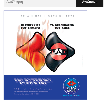
Για
: