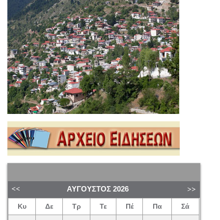
ΑΎΓΟΥΣΤΟΣ
2026
Κυ
Δε
Τρ
Τε
Πέ
Πα
Σά