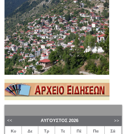
ΑΎΓΟΥΣΤΟΣ
2026
Κυ
Δε
Τρ
Τε
Πέ
Πα
Σά