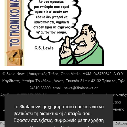
© 3kala News | Διακριτικός Τίτλος: Orion Media, ΑΦΜ: 043750542, Δ.Ο.Υ:
Καρδίτσας, Υπο/μα Τρικάλων, Δ/νση: Τιουσόν 31 τ.κ 42132 Τρίκαλα, Τηλ:
24310 63300, email:
news@3kalanews.gr
Αρ. Γεμή: 018804431000, Νόμιμος Εκπρόσωπος, Ιδιοκτήτης και Διαχειριστής:
Παναγιώτης Φιλίππου, Διευθύντρια: Γιαννουσά Βασιλική, Διευθύντιρα
Το 3kalanews.gr χρησιμοποιεί cookies για να
Σύνταξης: Μπαλαμπάνη Βασιλική. Δικαιούχος domain name Παναγιώτης
βελτιώσει τη διαδικτυακή εμπειρία σου.
Φιλίππου
Εφόσον συνεχίσεις, συμφωνείς με την χρήση
Πολιτική απορρήτου
|
Αίτηση Διαχείρισης Προσωπικών Δεδομένων
|
Όροι χρήσης
| |
Δήλωση