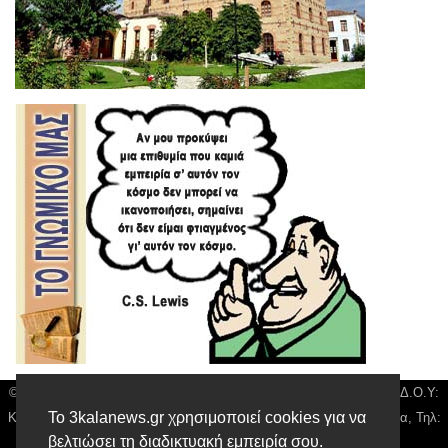
© 3kala News | Διακριτικός Τίτλος: Orion Media, ΑΦΜ: 043750542, Δ.Ο.Υ:
Το 3kalanews.gr χρησιμοποιεί cookies για να
Καρδίτσας, Υπο/μα Τρικάλων, Δ/νση: Τιουσόν 31 τ.κ 42132 Τρίκαλα, Τηλ:
βελτιώσει τη διαδικτυακή εμπειρία σου.
24310 63300, email:
news@3kalanews.gr