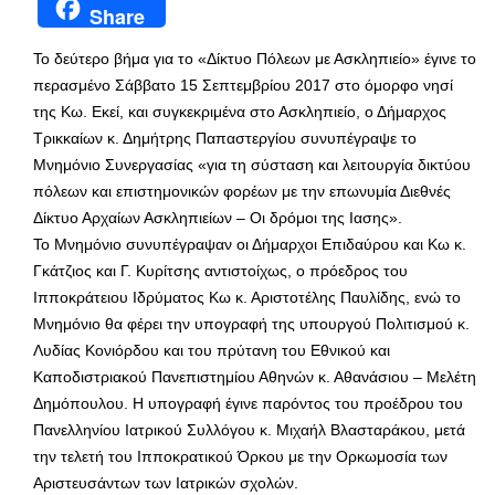
Share
Το δεύτερο βήμα για το «Δίκτυο Πόλεων με Ασκληπιείο» έγινε το
περασμένο Σάββατο 15 Σεπτεμβρίου 2017 στο όμορφο νησί
της Κω. Εκεί, και συγκεκριμένα στο Ασκληπιείο, ο Δήμαρχος
Τρικκαίων κ. Δημήτρης Παπαστεργίου συνυπέγραψε το
Μνημόνιο Συνεργασίας «για τη σύσταση και λειτουργία δικτύου
πόλεων και επιστημονικών φορέων με την επωνυμία Διεθνές
Δίκτυο Αρχαίων Ασκληπιείων – Οι δρόμοι της Ιασης».
Το Μνημόνιο συνυπέγραψαν οι Δήμαρχοι Επιδαύρου και Κω κ.
Γκάτζιος και Γ. Κυρίτσης αντιστοίχως, ο πρόεδρος του
Ιπποκράτειου Ιδρύματος Κω κ. Αριστοτέλης Παυλίδης, ενώ το
Μνημόνιο θα φέρει την υπογραφή της υπουργού Πολιτισμού κ.
Λυδίας Κονιόρδου και του πρύτανη του Εθνικού και
Καποδιστριακού Πανεπιστημίου Αθηνών κ. Αθανάσιου – Μελέτη
Δημόπουλου. Η υπογραφή έγινε παρόντος του προέδρου του
Πανελληνίου Ιατρικού Συλλόγου κ. Μιχαήλ Βλασταράκου, μετά
την τελετή του Ιπποκρατικού Όρκου με την Ορκωμοσία των
Αριστευσάντων των Ιατρικών σχολών.