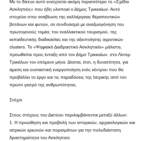
Με το δίκτυο αυτό ενισχύεται ακόμη περισσότερο το «Σχέδιο
Ασκληπιός» που ήδη υλοποιεί ο Δήμος Τρικκαίων. Αυτό
στοχεύει στην αναβίωση της καλλιέργειας θεραπευτικών
βοτάνων και φυτών, σε συνδυασμό με αναζωογόνηση του
πρωτογενούς τομέα, του εναλλακτικού τουρισμού, της
εκπαιδευτικής διαδικασίας και της αξιοποίησης αγροτικών
clusters. Το «Ψηφιακό Διαδραστικό Ασκληπιείο» μάλιστα,
προωθείται προς ένταξη από τον Δήμο Τρικκαίων. στο Λίντερ
Τρικάλων τον επόμενο μήνα. Δίνεται, έτσι, η δυνατότητα, για
άμεση και ουσιαστική ενεργοποίηση ενός κέντρου που θα
προβάλλει το έργο και τις παραδόσεις της Ιατρικής από τον
πρώτο γιατρό της ανθρωπότητας.
Στόχοι
Στους στόχους του Δικτύου περιλαμβάνονται μεταξύ άλλων:
1. Η προώθηση και προβολή των ιστορικών, αρχαιολογικών και
ιατρικών ερευνών και πορισμάτων για την πολυδιάστατη
δραστηριότητα του Ασκληπιού