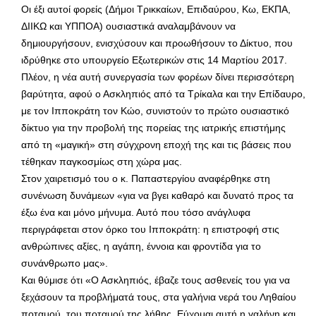
Οι έξι αυτοί φορείς (Δήμοι Τρικκαίων, Επιδαύρου, Κω, ΕΚΠΑ,
ΔΙΙΚΩ και ΥΠΠΟΑ) ουσιαστικά αναλαμβάνουν να
δημιουργήσουν, ενισχύσουν και προωθήσουν το Δίκτυο, που
ιδρύθηκε στο υπουργείο Εξωτερικών στις 14 Μαρτίου 2017.
Πλέον, η νέα αυτή συνεργασία των φορέων δίνει περισσότερη
βαρύτητα, αφού ο Ασκληπιός από τα Τρίκαλα και την Επίδαυρο,
με τον Ιπποκράτη τον Κώο, συνιστούν το πρώτο ουσιαστικό
δίκτυο για την προβολή της πορείας της ιατρικής επιστήμης
από τη «μαγική» στη σύγχρονη εποχή της και τις βάσεις που
τέθηκαν παγκοσμίως στη χώρα μας.
Στον χαιρετισμό του ο κ. Παπαστεργίου αναφέρθηκε στη
συνένωση δυνάμεων «για να βγει καθαρό και δυνατό προς τα
έξω ένα και μόνο μήνυμα. Αυτό που τόσο ανάγλυφα
περιγράφεται στον όρκο του Ιπποκράτη: η επιστροφή στις
ανθρώπινες αξίες, η αγάπη, έννοια και φροντίδα για το
συνάνθρωπο μας».
Και θύμισε ότι «Ο Ασκληπιός, έβαζε τους ασθενείς του για να
ξεχάσουν τα προβλήματά τους, στα γαλήνια νερά του Ληθαίου
ποταμού, του ποταμού της λήθης. Εύχομαι αυτή η γαλήνη και