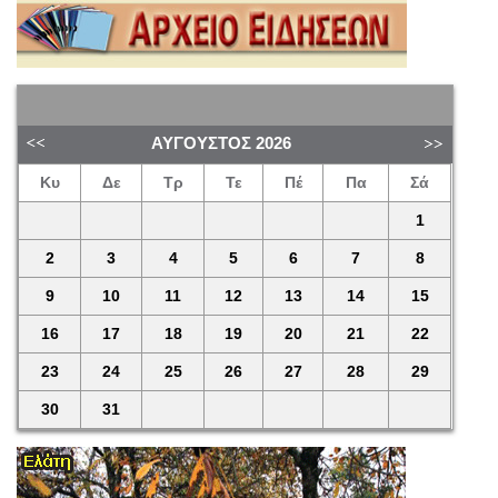
ΑΎΓΟΥΣΤΟΣ
2026
Κυ
Δε
Τρ
Τε
Πέ
Πα
Σά
1
2
3
4
5
6
7
8
9
10
11
12
13
14
15
16
17
18
19
20
21
22
23
24
25
26
27
28
29
30
31