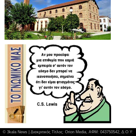
© 3kala News | Διακριτικός Τίτλος: Orion Media, ΑΦΜ: 043750542, Δ.Ο.Υ: